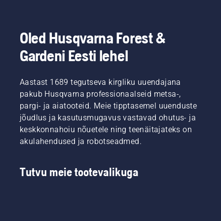
Oled Husqvarna Forest &
Gardeni Eesti lehel
Aastast 1689 tegutseva kirgliku uuendajana
pakub Husqvarna professionaalseid metsa-,
pargi- ja aiatooteid. Meie tipptasemel uuenduste
jõudlus ja kasutusmugavus vastavad ohutus- ja
keskkonnahoiu nõuetele ning teenäitajateks on
akulahendused ja robotseadmed.
Tutvu meie tootevalikuga