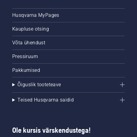
Husqvarna MyPages
Kaupluse otsing
Võta ühendust
Pressiruum
Pakkumised
Õiguslik tooteteave
Teised Husqvarna saidid
Ole kursis värskendustega!