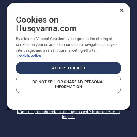
Saa uusimat teavet uute toodete, eripakkumiste
ja muu kohta. Registreeru meie uudiskirja
Cookies on
saamiseks siin.
Husqvarna.com
LIITU UUDISKIRJAGA
By clicking “Accept Cookies”, you agree to the storing of
cookies on your device to enhance site navigation, analyze
site usage, and assist in our marketing efforts.
Cookie Policy
ACCEPT COOKIES
DO NOT SELL OR SHARE MY PERSONAL
INFORMATION
© Husqvarna AB (publ). Kõik õigused kaitstud. Esitatud
hinnad on soovituslikud jaemüügihinnad.
Küpsiste põhimõtted
Kasutustingimused
Privaatsusavaldus
Imprint