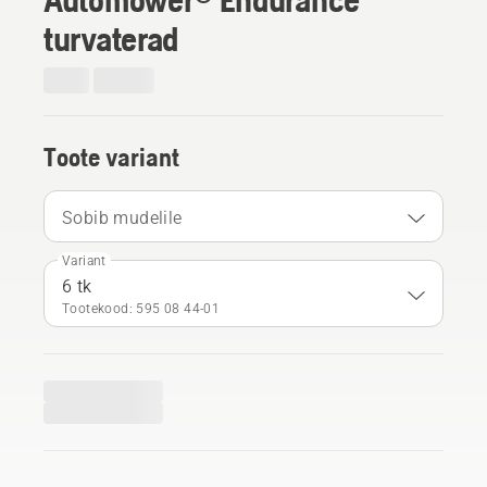
turvaterad
Toote variant
Sobib mudelile
Variant
6 tk
Tootekood: 595 08 44‑01