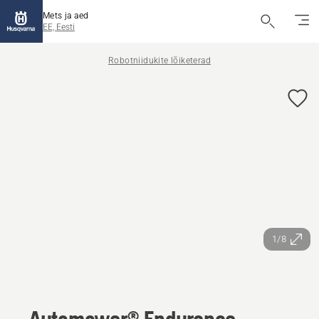
Mets ja aed
EE, Eesti
Robotniidukite lõiketerad
1/8
Automower® Endurance