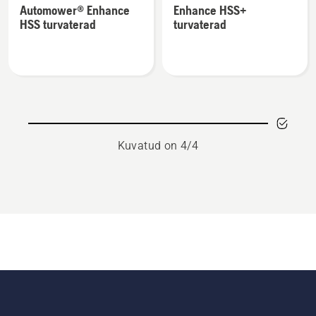
Automower® Enhance
Enhance HSS+
üksikasju
üksikasju
HSS turvaterad
turvaterad
toote
toote
Automower®
Enhance
Enhance
HSS+
HSS
turvaterad
turvaterad
kohta
kohta
Kuvatud on 4/4