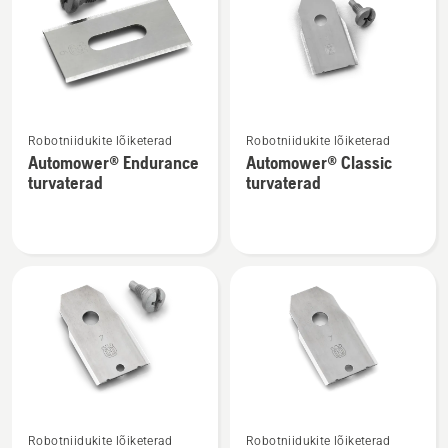
kõik
tooted
Vaata
Vaata
Robotniidukite lõiketerad
Robotniidukite lõiketerad
rohkem
rohkem
Automower® Endurance
Automower® Classic
üksikasju
üksikasju
turvaterad
turvaterad
toote
toote
Automower®
Automower®
Endurance
Classic
turvaterad
turvaterad
kohta
kohta
Vaata
Vaata
Robotniidukite lõiketerad
Robotniidukite lõiketerad
rohkem
rohkem