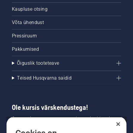
Kaupluse otsing
Võta ühendust
Pressiruum
Pakkumised
Õiguslik tooteteave
Teised Husqvarna saidid
Ole kursis värskendustega!
Saa uusimat teavet uute toodete, eripakkumiste
ja muu kohta. Registreeru meie uudiskirja
saamiseks siin.