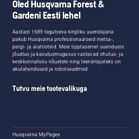
Oled Husqvarna Forest &
Gardeni Eesti lehel
Aastast 1689 tegutseva kirgliku uuendajana
pakub Husqvarna professionaalseid metsa-,
pargi- ja aiatooteid. Meie tipptasemel uuenduste
jõudlus ja kasutusmugavus vastavad ohutus- ja
keskkonnahoiu nõuetele ning teenäitajateks on
akulahendused ja robotseadmed.
Tutvu meie tootevalikuga
Husqvarna MyPages