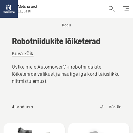
Mets ja aed
EE, Eesti
Kodu
Robotniidukite lõiketerad
Kuva kõik
Ostke meie Automower®-i robotniidukite
lõiketerade valikust ja nautige iga kord täiuslikku
niitmistulemust.
4 products
Võrdle
Kuva