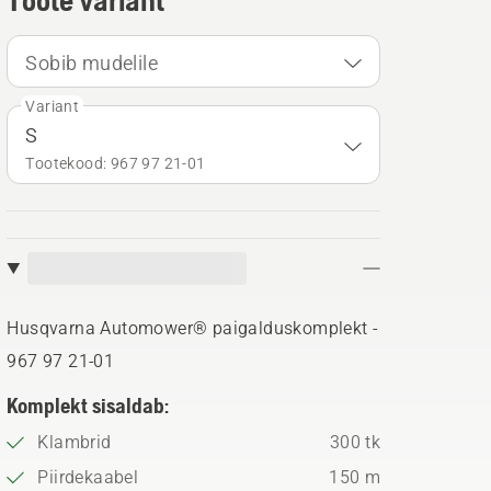
Toote variant
Sobib mudelile
Variant
S
Tootekood: 967 97 21‑01
Husqvarna Automower® paigalduskomplekt -
967 97 21‑01
Komplekt sisaldab:
Klambrid
300 tk
Piirdekaabel
150 m