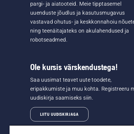
pargi- ja aiatooteid. Meie tipptasemel
uuenduste jõudlus ja kasutusmugavus
vastavad ohutus- ja keskkonnahoiu nõuet
ning teenäitajateks on akulahendused ja
robotseadmed.
Ole kursis värskendustega!
Saa uusimat teavet uute toodete,
eripakkumiste ja muu kohta. Registreeru 
uudiskirja saamiseks siin.
LIITU UUDISKIRJAGA