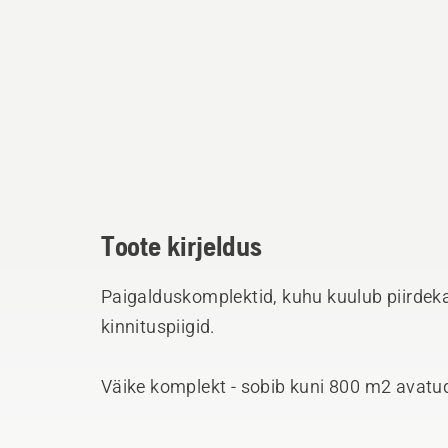
Toote kirjeldus
Paigalduskomplektid, kuhu kuulub piirdek
kinnituspiigid.
Väike komplekt - sobib kuni 800 m2 avatu
keerulistele murupindadele.