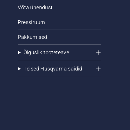
Võta ühendust
Pressiruum
Pakkumised
Õiguslik tooteteave
Teised Husqvarna saidid