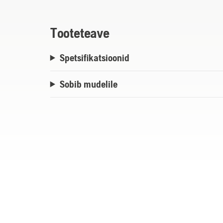
Keskmine komplekt - sobib kuni 2000 m2 
m2 keerulistele murupindadele.
Tooteteave
Spetsifikatsioonid
Suur komplekt - sobib kuni 5000 m2 avat
keerulistele murupindadele.
Sobib mudelile