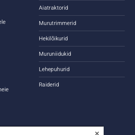
Aiatraktorid
ele
Murutrimmerid
Hekilõikurid
Muruniidukid
Lehepuhurid
Raiderid
meie