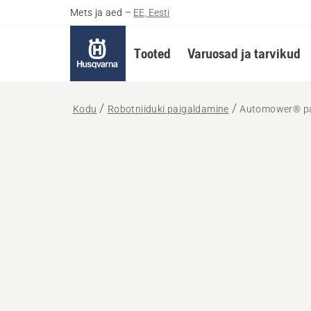
Mets ja aed
–
EE, Eesti
Tooted
Varuosad ja tarvikud
Kodu
Robotniiduki paigaldamine
Automower® pa