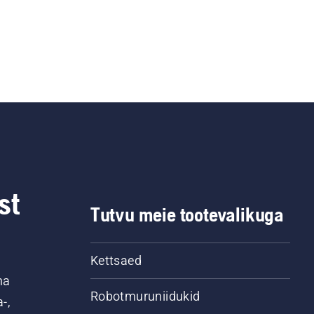
st
Tutvu meie tootevalikuga
Kettsaed
na
Robotmuruniidukid
-,