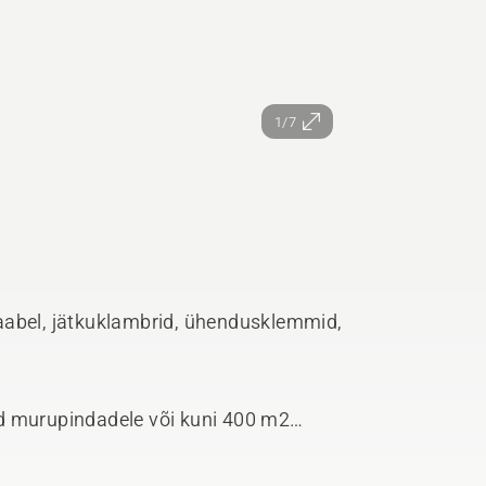
1/7
aabel, jätkuklambrid, ühendusklemmid,
d murupindadele või kuni 400 m2