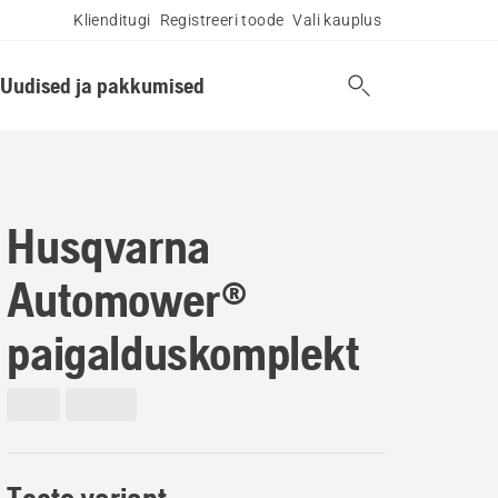
Klienditugi
Registreeri toode
Vali kauplus
Uudised ja pakkumised
Husqvarna
Automower®
paigalduskomplekt