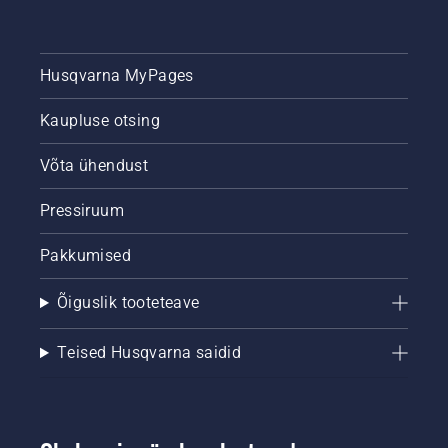
Husqvarna MyPages
Kaupluse otsing
Võta ühendust
Pressiruum
Pakkumised
Õiguslik tooteteave
Teised Husqvarna saidid