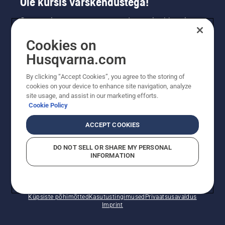
Ole kursis värskendustega!
Saa uusimat teavet uute toodete, eripakkumiste
ja muu kohta. Registreeru meie uudiskirja
Cookies on
saamiseks siin.
Husqvarna.com
LIITU UUDISKIRJAGA
By clicking “Accept Cookies”, you agree to the storing of
cookies on your device to enhance site navigation, analyze
site usage, and assist in our marketing efforts.
Cookie Policy
ACCEPT COOKIES
DO NOT SELL OR SHARE MY PERSONAL
INFORMATION
© Husqvarna AB (publ). Kõik õigused kaitstud. Esitatud
hinnad on soovituslikud jaemüügihinnad.
Küpsiste põhimõtted
Kasutustingimused
Privaatsusavaldus
Imprint