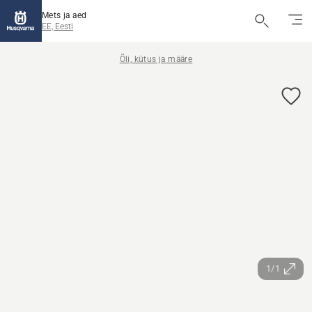
Mets ja aed
EE, Eesti
Õli, kütus ja määre
1/1