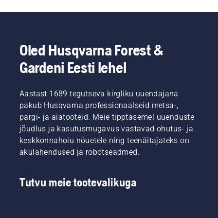
Oled Husqvarna Forest &
Gardeni Eesti lehel
Aastast 1689 tegutseva kirgliku uuendajana
pakub Husqvarna professionaalseid metsa-,
pargi- ja aiatooteid. Meie tipptasemel uuenduste
jõudlus ja kasutusmugavus vastavad ohutus- ja
keskkonnahoiu nõuetele ning teenäitajateks on
akulahendused ja robotseadmed.
Tutvu meie tootevalikuga