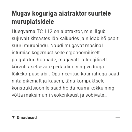
Mugav koguriga aiatraktor suurtele
muruplatsidele
Husqvarna TC 112 on aiatraktor, mis liigub
sujuvalt kitsastes läbikäikudes ja niidab hõlpsalt
suuri murupindu. Naudi mugavat masinal
istumise kogemust selle ergonoomiliselt
paigutatud hoobade, mugavalt ja loogiliselt
kõrvuti asetsevate pedaalide ning vedruga
lõikekorpuse abil. Optimeeritud kotimahuga saad
niita pikemalt ja kauem, tänu kompaktsele
konstruktsioonile saad hoida ruumi kokku ning
võtta maksimumi veokonksust ja sobivate
lisatarvikute võimalustest.
Omadused