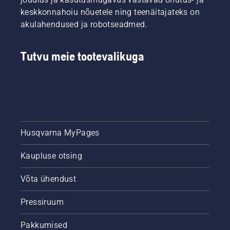
kõige
muretsege.
esmalt
keskkonnahoiu nõuetele ning teenäitajateks on
olulisemaid
Siin on
meie
akulahendused ja robotseadmed.
näpunäiteid
toodud
kõige
terve ja
üksikasjalik
olulisemaid
lopsaka
juhend
näpunäiteid
Tutvu meie tootevalikuga
muru
kahjustatud
terve ja
hoidmiseks
muru
lopsaka
kogu
parandamiseks.
muru
hooaja
hoidmiseks
jooksul.
kogu
hooaja
jooksul.
Husqvarna MyPages
Kaupluse otsing
Võta ühendust
Pressiruum
Pakkumised