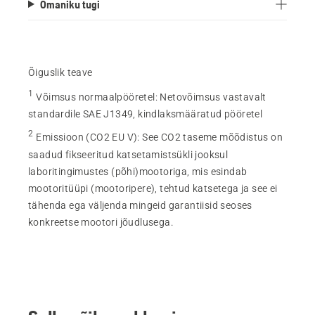
Omaniku tugi
Õiguslik teave
1
Võimsus normaalpööretel
:
Netovõimsus vastavalt
standardile SAE J1349, kindlaksmääratud pööretel
2
Emissioon (CO2 EU V)
:
See CO2 taseme mõõdistus on
saadud fikseeritud katsetamistsükli jooksul
laboritingimustes (põhi)mootoriga, mis esindab
mootoritüüpi (mootoripere), tehtud katsetega ja see ei
tähenda ega väljenda mingeid garantiisid seoses
konkreetse mootori jõudlusega.