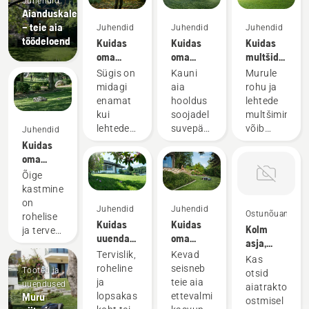
Juhendid
Aianduskalender
– teie aia
Juhendid
Juhendid
Juhendid
töödeloend
Kuidas
Kuidas
Kuidas
oma
oma
multšida
sügisest
suvist
rohtu ja
Sügis on
Kauni
Murule
muru
muru
lehti?
midagi
aia
rohu ja
hooldada
hooldada
enamat
hooldus
lehtede
– 6
– 6
kui
soojadel
multšimine
parimat
parimat
lehtede
suvepäevadel
võib
Juhendid
nõuannet
nõuannet
koristamine
Siin on
säästa
Kuidas
ja
mõned
nii teie
oma
valmistumine
lihtsalt
aega kui
muru
Õige
eelseisvateks
järgitavad
raha.
kasta?
kastmine
jahedamateks
suvise
Siin on
on
Juhendid
Juhendid
kuudeks
muruhoolduse
meie
Ostunõuanne
rohelise
Kuidas
Kuidas
– just sel
näpunäited,
parimad
Kolm
ja terve
uuendada
oma
ajal
mis
soovitused
asja,
muru
muru ja
kevadist
tehakse
aitavad
niiduse
Tervislik,
Kevad
millega
saavutamiseks
Kas
parandada
muru
ettevalmistustööd
teie
ja
roheline
seisneb
aiatraktori
Tooted ja
ülioluline.
otsid
kahjustatud
hooldada
parimate
murul
lehtede
ja
teie aia
ostmisel
uuendused
Siin on
aiatraktori
kohti
– 9
muruplatside
soojematel
multšimiseks.
Muru
lopsakas
ettevalmistamises
arvestada
Husqvarna
ostmisel
parimat
loomiseks
päevadel