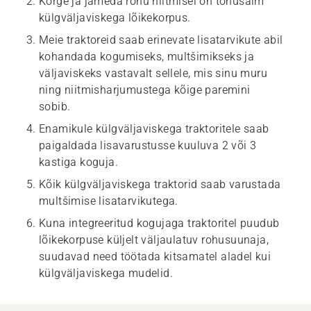
Kõrge ja jämeda rohu niitmisel on tõhusaim
külgväljaviskega lõikekorpus.
Meie traktoreid saab erinevate lisatarvikute abil
kohandada kogumiseks, multšimikseks ja
väljaviskeks vastavalt sellele, mis sinu muru
ning niitmisharjumustega kõige paremini
sobib.
Enamikule külgväljaviskega traktoritele saab
paigaldada lisavarustusse kuuluva 2 või 3
kastiga koguja.
Kõik külgväljaviskega traktorid saab varustada
multšimise lisatarvikutega.
Kuna integreeritud kogujaga traktoritel puudub
lõikekorpuse küljelt väljaulatuv rohusuunaja,
suudavad need töötada kitsamatel aladel kui
külgväljaviskega mudelid.