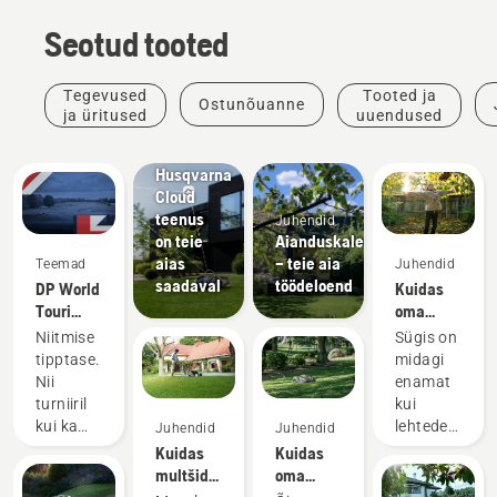
Seotud tooted
Tooted ja
uuendused
Tegevused
Tooted ja
Ostunõuanne
Kontrollige,
ja üritused
uuendused
kas
EPOS®
Husqvarna
Cloud
teenus
Juhendid
on teie
Aianduskalender
aias
– teie aia
Teemad
Juhendid
saadaval
töödeloend
DP World
Kuidas
Touri
oma
ametlik
sügisest
Niitmise
Sügis on
robotniidukite
muru
tipptase.
midagi
partner
hooldada
Nii
enamat
– 6
turniiril
kui
parimat
kui ka
lehtede
Juhendid
Juhendid
nõuannet
sinu
koristamine
Kuidas
Kuidas
aias.
ja
multšida
oma
valmistumine