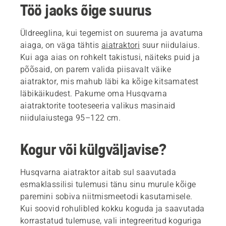
Töö jaoks õige suurus
Üldreeglina, kui tegemist on suurema ja avatuma
aiaga, on väga tähtis
aiatraktori
suur niidulaius.
Kui aga aias on rohkelt takistusi, näiteks puid ja
põõsaid, on parem valida piisavalt väike
aiatraktor, mis mahub läbi ka kõige kitsamatest
läbikäikudest. Pakume oma Husqvarna
aiatraktorite tooteseeria valikus masinaid
niidulaiustega 95–122 cm.
Kogur või külgväljavise?
Husqvarna aiatraktor aitab sul saavutada
esmaklassilisi tulemusi tänu sinu murule kõige
paremini sobiva niitmismeetodi kasutamisele.
Kui soovid rohulibled kokku koguda ja saavutada
korrastatud tulemuse, vali integreeritud koguriga