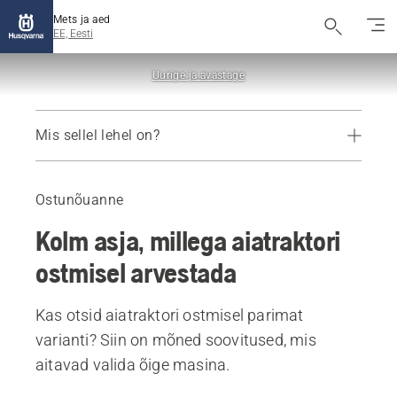
Mets ja aed
EE, Eesti
Uurige ja avastage
Mis sellel lehel on?
Juhend
Soovitatavad tooted
Ostunõuanne
Kolm asja, millega aiatraktori
ostmisel arvestada
Kas otsid aiatraktori ostmisel parimat
varianti? Siin on mõned soovitused, mis
aitavad valida õige masina.