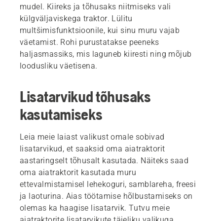
mudel. Kiireks ja tõhusaks niitmiseks vali
külgväljaviskega traktor. Lülitu
multšimisfunktsioonile, kui sinu muru vajab
väetamist. Rohi purustatakse peeneks
haljasmassiks, mis laguneb kiiresti ning mõjub
loodusliku väetisena.
Lisatarvikud tõhusaks
kasutamiseks
Leia meie laiast valikust omale sobivad
lisatarvikud, et saaksid oma aiatraktorit
aastaringselt tõhusalt kasutada. Näiteks saad
oma aiatraktorit kasutada muru
ettevalmistamisel lehekoguri, samblareha, freesi
ja laoturina. Aias töötamise hõlbustamiseks on
olemas ka haagise lisatarvik. Tutvu meie
aiatraktorite
lisatarvikute täieliku valikuga.