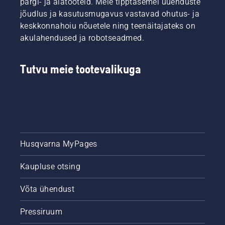
pargi- ja aiatooteid. Meie tipptasemel uuenduste
vaadake
esmalt
jõudlus ja kasutusmugavus vastavad ohutus- ja
meie
keskkonnahoiu nõuetele ning teenäitajateks on
kõige
akulahendused ja robotseadmed.
olulisemaid
näpunäiteid
terve ja
Tutvu meie tootevalikuga
lopsaka
muru
hoidmiseks
kogu
hooaja
jooksul.
Husqvarna MyPages
Kaupluse otsing
Võta ühendust
Pressiruum