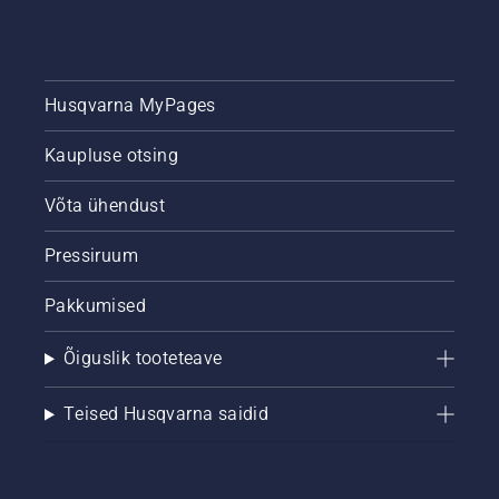
kogu
hooaja
jooksul.
Husqvarna MyPages
Kaupluse otsing
Võta ühendust
Pressiruum
Pakkumised
Õiguslik tooteteave
Teised Husqvarna saidid