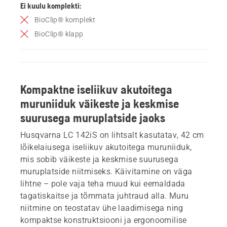
Ei kuulu komplekti:
BioClip® komplekt
BioClip® klapp
Kompaktne iseliikuv akutoitega
muruniiduk väikeste ja keskmise
suurusega muruplatside jaoks
Husqvarna LC 142iS on lihtsalt kasutatav, 42 cm
lõikelaiusega iseliikuv akutoitega muruniiduk,
mis sobib väikeste ja keskmise suurusega
muruplatside niitmiseks. Käivitamine on väga
lihtne – pole vaja teha muud kui eemaldada
tagatiskaitse ja tõmmata juhtraud alla. Muru
niitmine on teostatav ühe laadimisega ning
kompaktse konstruktsiooni ja ergonoomilise