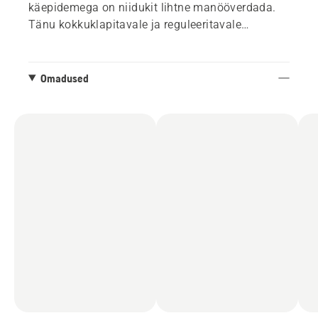
käepidemega on niidukit lihtne manööverdada.
Tänu kokkuklapitavale ja reguleeritavale
käepidemele ning kahele integreeritud
tõstekäepidemele on seda ka lihtne hoiustada ja
transportida. Ühildub Husqvarna 36 V
Omadused
akusüsteemiga.