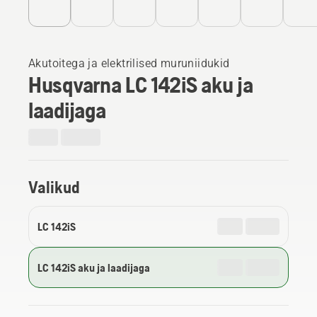
Akutoitega ja elektrilised muruniidukid
Husqvarna LC 142iS aku ja
laadijaga
Valikud
LC 142iS
LC 142iS aku ja laadijaga