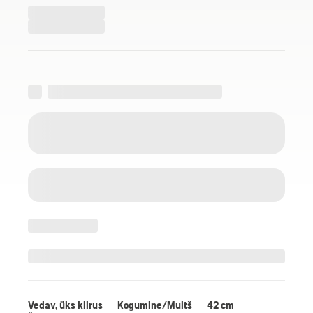
Vedav, üks kiirus
Kogumine/Multš
42 cm