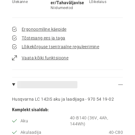
Ülekanne
er/Tahaväljavise
Lõikelaius
Niidumeetod
Ergonoomiline käepide
Tõstesang ees ja taga
Lõikekõrguse tsentraalne reguleerimine
Vaata kõiki funktsioone
Husqvarna LC 142iS aku ja laadijaga - 970 54 19‑02
Komplekt sisaldab:
40-B140 (36V, 4Ah,
Aku
144Wh)
Akulaadija
40-C80