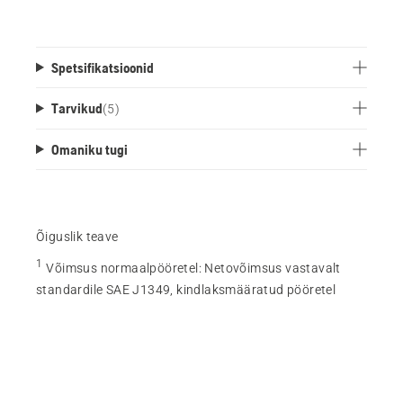
Spetsifikatsioonid
Tarvikud
(
5
)
Omaniku tugi
Õiguslik teave
1
Võimsus normaalpööretel
:
Netovõimsus vastavalt
standardile SAE J1349, kindlaksmääratud pööretel