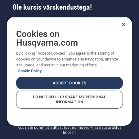
Ole kursis värskendustega!
Saa uusimat teavet uute toodete, eripakkumiste
ja muu kohta. Registreeru meie uudiskirja
Cookies on
saamiseks siin.
Husqvarna.com
LIITU UUDISKIRJAGA
By clicking “Accept Cookies”, you agree to the storing of
cookies on your device to enhance site navigation, analyze
site usage, and assist in our marketing efforts.
Cookie Policy
ACCEPT COOKIES
DO NOT SELL OR SHARE MY PERSONAL
INFORMATION
© Husqvarna AB (publ). Kõik õigused kaitstud. Esitatud
hinnad on soovituslikud jaemüügihinnad.
Küpsiste põhimõtted
Kasutustingimused
Privaatsusavaldus
Imprint