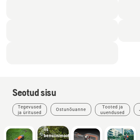
Seotud sisu
Tegevused
Tooted ja
Ostunõuanne
ja üritused
uuendused
Elektri-
vs
bensiinimootoriga