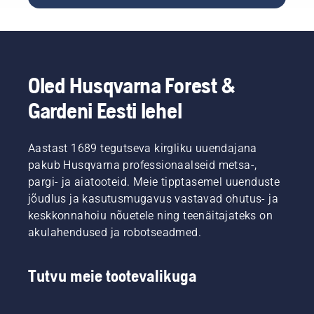
kulumata
muruhoolduse
vastu
näpunäited,
kõik
mis
mängud,
aitavad
spordivõistlused
teil
ja
Oled Husqvarna Forest &
eelseisval
aiategevused?
aastal
On see
Gardeni Eesti lehel
luua
üldse
aluse
võimalik?
täiuslikule
Pöördusime
Aastast 1689 tegutseva kirgliku uuendajana
murule.
vastuse
Inspiratsiooniks
pakub Husqvarna professionaalseid metsa-,
saamiseks
vaadake
pargi- ja aiatooteid. Meie tipptasemel uuenduste
ühe oma
esmalt
ala
jõudlus ja kasutusmugavus vastavad ohutus- ja
meie
parima
keskkonnahoiu nõuetele ning teenäitajateks on
kõige
asjatundja
akulahendused ja robotseadmed.
olulisemaid
poole.
näpunäiteid
terve ja
Tutvu meie tootevalikuga
lopsaka
muru
hoidmiseks