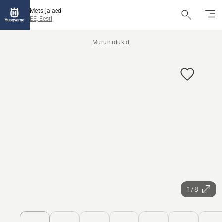
Mets ja aed
EE, Eesti
Muruniidukid
1/8