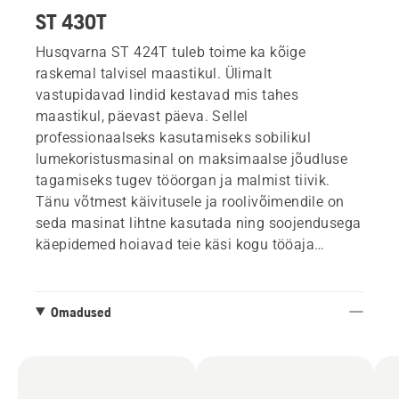
ST 430T
Husqvarna ST 424T tuleb toime ka kõige
raskemal talvisel maastikul. Ülimalt
vastupidavad lindid kestavad mis tahes
maastikul, päevast päeva. Sellel
professionaalseks kasutamiseks sobilikul
lumekoristusmasinal on maksimaalse jõudluse
tagamiseks tugev tööorgan ja malmist tiivik.
Tänu võtmest käivitusele ja roolivõimendile on
seda masinat lihtne kasutada ning soojendusega
käepidemed hoiavad teie käsi kogu tööaja
mugavalt soojas.
Omadused