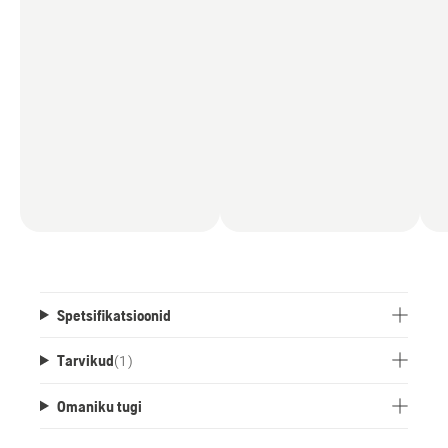
Spetsifikatsioonid
Tarvikud
(
1
)
Omaniku tugi