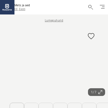
Mets ja aed
EE, Eesti
Lumepuhurid
1/7