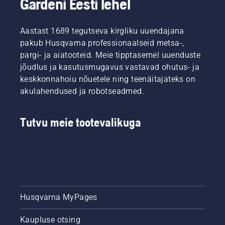
Gardeni Eesti lehel
Aastast 1689 tegutseva kirgliku uuendajana
pakub Husqvarna professionaalseid metsa-,
pargi- ja aiatooteid. Meie tipptasemel uuenduste
jõudlus ja kasutusmugavus vastavad ohutus- ja
keskkonnahoiu nõuetele ning teenäitajateks on
akulahendused ja robotseadmed.
Tutvu meie tootevalikuga
Husqvarna MyPages
Kaupluse otsing