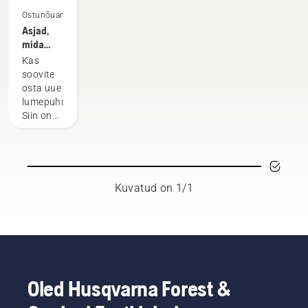
Ostunõuanne
Asjad,
mida
lumepuhuri
Kas
ostmisel
soovite
meeles
osta uue
pidada
lumepuhuri?
Siin on
mõned
soovitused,
mida
tasub
enne
Kuvatud on 1/1
ostmist
silmas
pidada.
Oled Husqvarna Forest &