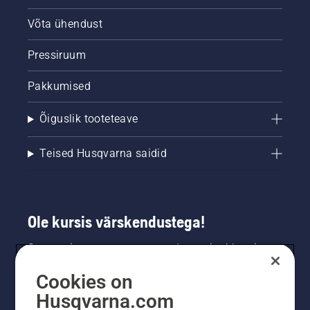
Võta ühendust
Pressiruum
Pakkumised
Õiguslik tooteteave
Teised Husqvarna saidid
Ole kursis värskendustega!
Saa uusimat teavet uute toodete, eripakkumiste
ja muu kohta. Registreeru meie uudiskirja
Cookies on
saamiseks siin.
Husqvarna.com