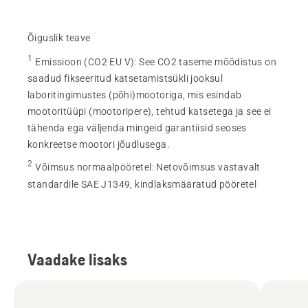
Õiguslik teave
1
Emissioon (CO2 EU V)
:
See CO2 taseme mõõdistus on
saadud fikseeritud katsetamistsükli jooksul
laboritingimustes (põhi)mootoriga, mis esindab
mootoritüüpi (mootoripere), tehtud katsetega ja see ei
tähenda ega väljenda mingeid garantiisid seoses
konkreetse mootori jõudlusega.
2
Võimsus normaalpööretel
:
Netovõimsus vastavalt
standardile SAE J1349, kindlaksmääratud pööretel
Vaadake lisaks