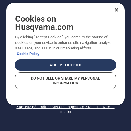
Saa uusimat teavet uute toodete, eripakkumiste
ja muu kohta. Registreeru meie uudiskirja
Cookies on
saamiseks siin.
Husqvarna.com
LIITU UUDISKIRJAGA
By clicking “Accept Cookies”, you agree to the storing of
cookies on your device to enhance site navigation, analyze
site usage, and assist in our marketing efforts.
Cookie Policy
ACCEPT COOKIES
DO NOT SELL OR SHARE MY PERSONAL
INFORMATION
© Husqvarna AB (publ). Kõik õigused kaitstud. Esitatud
hinnad on soovituslikud jaemüügihinnad.
Küpsiste põhimõtted
Kasutustingimused
Privaatsusavaldus
Imprint