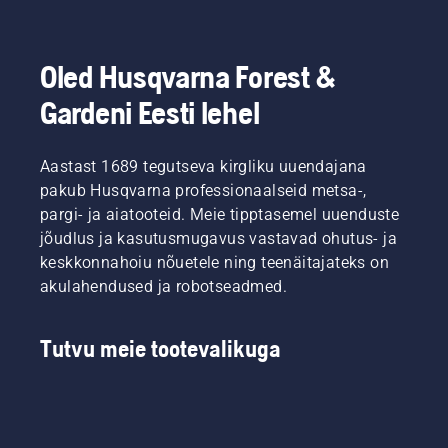
Oled Husqvarna Forest &
Gardeni Eesti lehel
Aastast 1689 tegutseva kirgliku uuendajana
pakub Husqvarna professionaalseid metsa-,
pargi- ja aiatooteid. Meie tipptasemel uuenduste
jõudlus ja kasutusmugavus vastavad ohutus- ja
keskkonnahoiu nõuetele ning teenäitajateks on
akulahendused ja robotseadmed.
Tutvu meie tootevalikuga