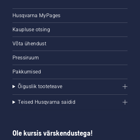
Husqvarna MyPages
Kaupluse otsing
Võta ühendust
Pressiruum
Pakkumised
Õiguslik tooteteave
Teised Husqvarna saidid
Ole kursis värskendustega!