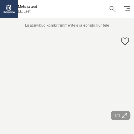
Mets ja aed
EE, Eesti
Lisatarvikud kombitrimmeritele ja -rohulõikuritele
1/1