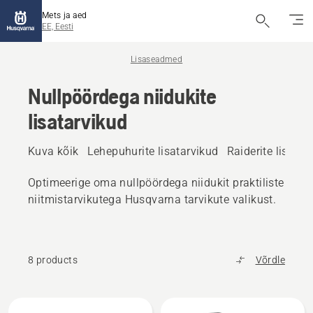
Mets ja aed
EE, Eesti
Lisaseadmed
Nullpöördega niidukite
lisatarvikud
Kuva kõik
Lehepuhurite lisatarvikud
Raiderite lisatar
Optimeerige oma nullpöördega niidukit praktiliste
niitmistarvikutega Husqvarna tarvikute valikust.
8 products
Võrdle
Kuva