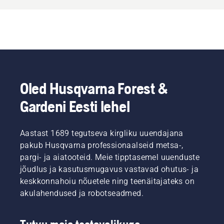
Oled Husqvarna Forest &
Gardeni Eesti lehel
Aastast 1689 tegutseva kirgliku uuendajana
pakub Husqvarna professionaalseid metsa-,
pargi- ja aiatooteid. Meie tipptasemel uuenduste
jõudlus ja kasutusmugavus vastavad ohutus- ja
keskkonnahoiu nõuetele ning teenäitajateks on
akulahendused ja robotseadmed.