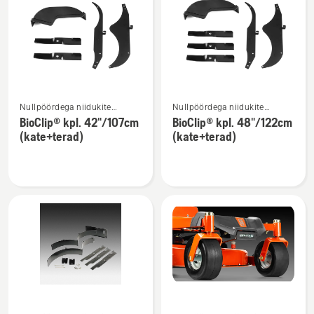
kõik
tooted
Vaata
Vaata
Nullpöördega niidukite
Nullpöördega niidukite
rohkem
rohkem
lisatarvikud
lisatarvikud
BioClip® kpl. 42"/107cm
BioClip® kpl. 48"/122cm
üksikasju
üksikasju
(kate+terad)
(kate+terad)
toote
toote
BioClip®
BioClip®
kpl.
kpl.
42"/107cm
48"/122cm
(kate+terad)
(kate+terad)
kohta
kohta
Vaata
Vaata