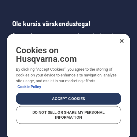
Ole kursis värskendustega!
Saa uusimat teavet uute toodete, eripakkumiste
ja muu kohta. Registreeru meie uudiskirja
Cookies on
saamiseks siin.
Husqvarna.com
LIITU UUDISKIRJAGA
By clicking “Accept Cookies”, you agree to the storing of
cookies on your device to enhance site navigation, analyze
site usage, and assist in our marketing efforts.
Cookie Policy
ACCEPT COOKIES
DO NOT SELL OR SHARE MY PERSONAL
INFORMATION
© Husqvarna AB (publ). Kõik õigused kaitstud. Esitatud