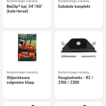
Nullpöördega niidukite
Nullpöördega niidukite
rohkem
rohkem
lisatarvikud
lisatarvikud
BioClip® kpl. 54"/60"
Esitulede komplekt
üksikasju
üksikasju
(kate+terad)
toote
toote
BioClip®
Esitulede
kpl.
komplekt
54"/60"
kohta
(kate+terad)
kohta
Vaata
Vaata
Nullpöördega niidukite
Nullpöördega niidukite
rohkem
rohkem
lisatarvikud
lisatarvikud
Väljaviskeava
Haagisekonks - RZ /
üksikasju
üksikasju
sulgemise klapp
Z100 / Z200
toote
toote
Väljaviskeava
Haagisekonks
sulgemise
-
klapp
RZ