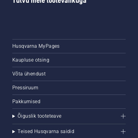
Tutvu meie tootevalikuga
Husqvarna MyPages
Kaupluse otsing
Võta ühendust
Pressiruum
Pakkumised
Õiguslik tooteteave
Teised Husqvarna saidid