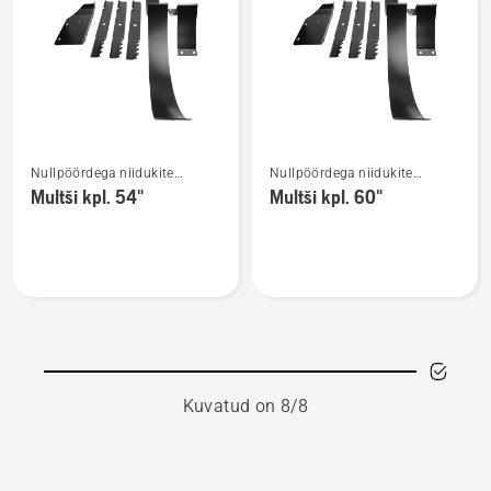
kohta
/
Z100
/
Z200
kohta
Vaata
Vaata
Nullpöördega niidukite
Nullpöördega niidukite
rohkem
rohkem
lisatarvikud
lisatarvikud
Multši kpl. 54"
Multši kpl. 60"
üksikasju
üksikasju
toote
toote
Multši
Multši
kpl.
kpl.
54"
60"
kohta
kohta
Kuvatud on 8/8