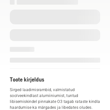
Toote kirjeldus
Sirged laadimisrambid, valmistatud
soolveekindlast alumiiniumist, tuntud
libisemiskindel pinnakate O3 tagab rataste kindla
haardumise ka märgades ja libedates oludes.