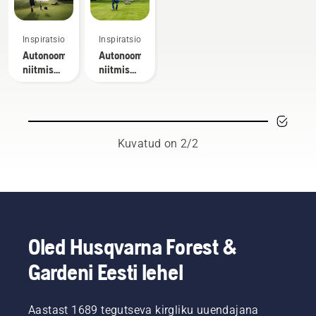
Inspiratsioon
Inspiratsioon
Autonoomse
Autonoomse
niitmise
niitmise
eelised
uuringud
golfiväljaku
hooldajaile
Kuvatud on 2/2
Oled Husqvarna Forest &
Gardeni Eesti lehel
Aastast 1689 tegutseva kirgliku uuendajana