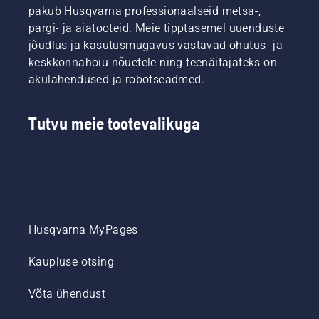
pakub Husqvarna professionaalseid metsa-,
pargi- ja aiatooteid. Meie tipptasemel uuenduste
jõudlus ja kasutusmugavus vastavad ohutus- ja
keskkonnahoiu nõuetele ning teenäitajateks on
akulahendused ja robotseadmed.
Tutvu meie tootevalikuga
Husqvarna MyPages
Kaupluse otsing
Võta ühendust