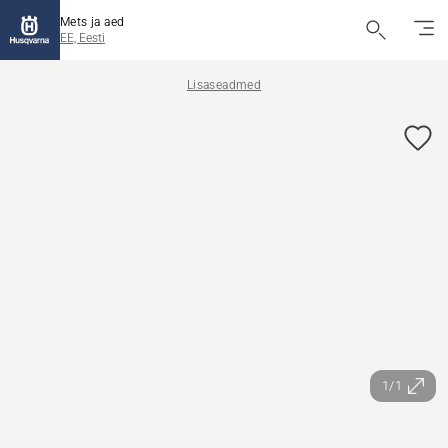
Mets ja aed
EE, Eesti
Lisaseadmed
1/1