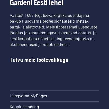
Gardeni Eesti lehel
Aastast 1689 tegutseva kirgliku uuendajana
pakub Husqvarna professionaalseid metsa-,
pargi- ja aiatooteid. Meie tipptasemel uuenduste
jõudlus ja kasutusmugavus vastavad ohutus- ja
keskkonnahoiu nõuetele ning teenäitajateks on
akulahendused ja robotseadmed.
Tutvu meie tootevalikuga
Husqvarna MyPages
Kaupluse otsing