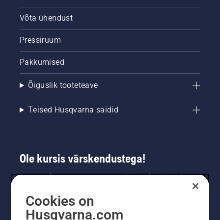
Võta ühendust
Pressiruum
Pakkumised
Õiguslik tooteteave
Teised Husqvarna saidid
Ole kursis värskendustega!
Saa uusimat teavet uute toodete, eripakkumiste
ja muu kohta. Registreeru meie uudiskirja
Cookies on
saamiseks siin.
Husqvarna.com