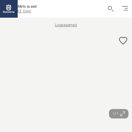
Mets ja aed
EE, Eesti
Lisaseadmed
1/1