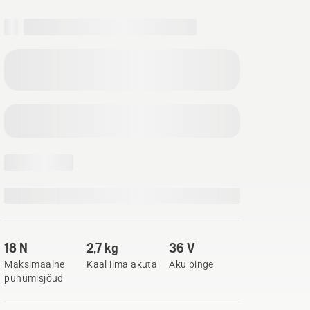
18 N
2,7 kg
36 V
Maksimaalne
Kaal ilma akuta
Aku pinge
puhumisjõud