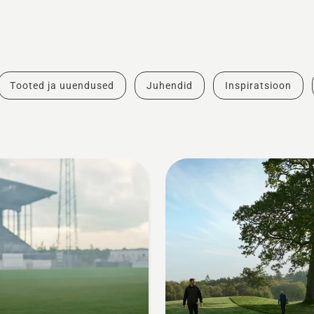
Tooted ja uuendused
Juhendid
Inspiratsioon