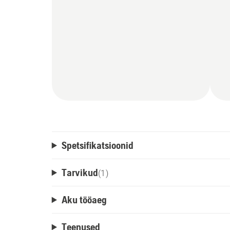
Spetsifikatsioonid
Tarvikud
(
1
)
Aku tööaeg
Teenused