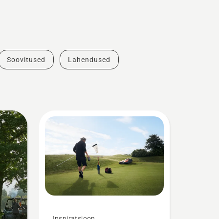
Soovitused
Lahendused
Inspiratsioon