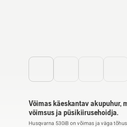
Võimas käeskantav akupuhur, mi
võimsus ja püsikiirusehoidja.
Husqvarna 530iB on võimas ja väga tõhus