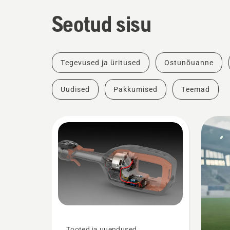
Seotud sisu
Tegevused ja üritused
Ostunõuanne
Uudised
Pakkumised
Teemad
Tooted ja uuendused