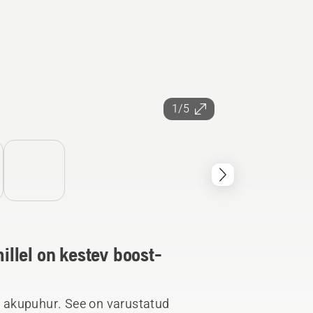
1/5
llel on kestev boost-
 akupuhur. See on varustatud