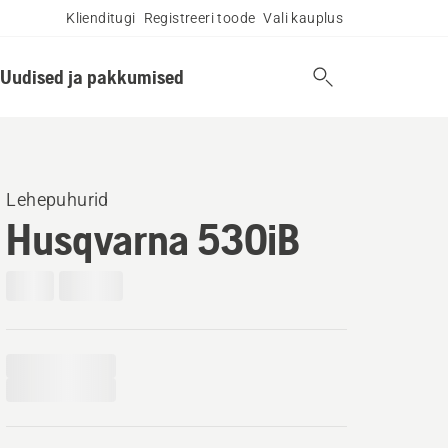
Klienditugi
Registreeri toode
Vali kauplus
Uudised ja pakkumised
Lehepuhurid
Husqvarna 530iB