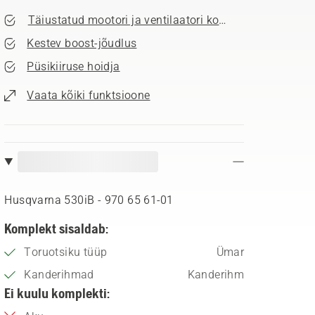
Täiustatud mootori ja ventilaatori konstruktsioon
Kestev boost-jõudlus
Püsikiiruse hoidja
Vaata kõiki funktsioone
Husqvarna 530iB - 970 65 61‑01
Komplekt sisaldab:
Toruotsiku tüüp
Ümar
Kanderihmad
Kanderihm
Ei kuulu komplekti: