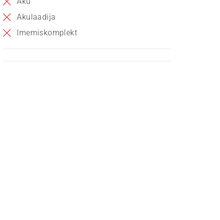
Aku
Akulaadija
Imemiskomplekt