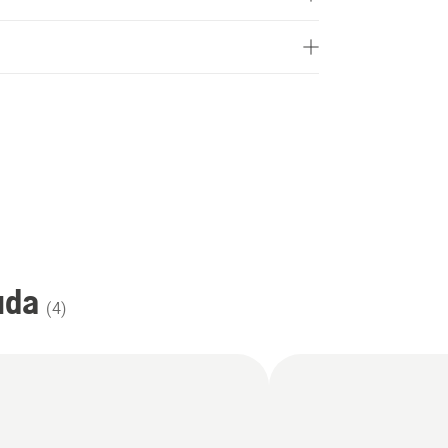
uda
(
4
)