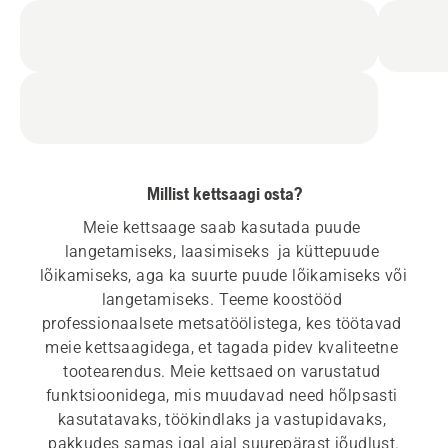
Millist kettsaagi osta?
Meie kettsaage saab kasutada puude 
langetamiseks, laasimiseks  ja küttepuude 
lõikamiseks, aga ka suurte puude lõikamiseks või 
langetamiseks. Teeme koostööd 
professionaalsete metsatöölistega, kes töötavad 
meie kettsaagidega, et tagada pidev kvaliteetne 
tootearendus. Meie kettsaed on varustatud 
funktsioonidega, mis muudavad need hõlpsasti 
kasutatavaks, töökindlaks ja vastupidavaks, 
pakkudes samas igal ajal suurepärast jõudlust.