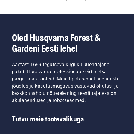
Nii meie 
elektri- kui ka akutoitega kettsaagide
 ja 
bensiinimootoriga kettsaagide
 jaoks on kiire ja 
lihtne käivitamine hädavajalik. Iga kettsae 
käivitamiseks tuleb vajutada nuppu või tõmmata 
Oled Husqvarna Forest &
kergelt trossi – just nii lihtne see peakski olema.  
Gardeni Eesti lehel
Meie laias valikus on ka meie 
kettsaed 
professionaalidele
 ja 
kettsaed arboristidele
.
Aastast 1689 tegutseva kirgliku uuendajana
pakub Husqvarna professionaalseid metsa-,
pargi- ja aiatooteid. Meie tipptasemel uuenduste
jõudlus ja kasutusmugavus vastavad ohutus- ja
keskkonnahoiu nõuetele ning teenäitajateks on
akulahendused ja robotseadmed.
Tutvu meie tootevalikuga