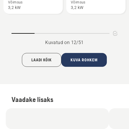
550i
550i
Võimsus
Võimsus
3,2 kW
3,2 kW
XP®
XP®
kohta
G
kohta
Kuvatud on 12/51
LAADI KÕIK
KUVA ROHKEM
Vaadake lisaks