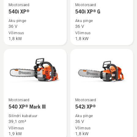
Vaata
Vaata
Mootorsaed
Mootorsaed
rohkem
rohkem
540i XP®
540i XP® G
üksikasju
üksikasju
Aku pinge
Aku pinge
toote
toote
36 V
36 V
540i
540i
Võimsus
Võimsus
1,8 kW
1,8 kW
XP®
XP®
kohta
G
kohta
Vaata
Vaata
Mootorsaed
Mootorsaed
rohkem
rohkem
540 XP® Mark III
542i XP®
üksikasju
üksikasju
Silindri kubatuur
Aku pinge
toote
toote
39,1 cm³
36 V
540 XP®
542i
Võimsus
Võimsus
1,9 kW
1,8 kW
Mark
XP®