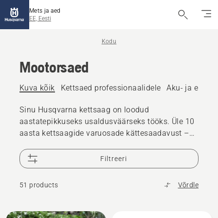
Mets ja aed
EE, Eesti
Kodu
Mootorsaed
Kuva kõik
Kettsaed professionaalidele
Aku- ja elektri
Sinu Husqvarna kettsaag on loodud
aastatepikkuseks usaldusväärseks tööks. Üle 10
aasta kettsaagide varuosade kättesaadavust –
meie võimekas meeskonnas töötab üle 25 000
edasimüüja üle maailma, tagades vajadusel alati
Filtreeri
parima kasutajatoe.
51 products
Võrdle
Kuva