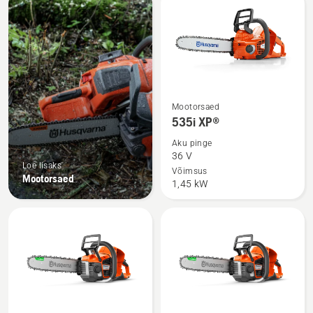
kõik
tooted
Vaata
Mootorsaed
rohkem
535i XP®
üksikasju
Aku pinge
toote
36 V
Loe lisaks
535i
Võimsus
Mootorsaed
1,45 kW
XP®
kohta