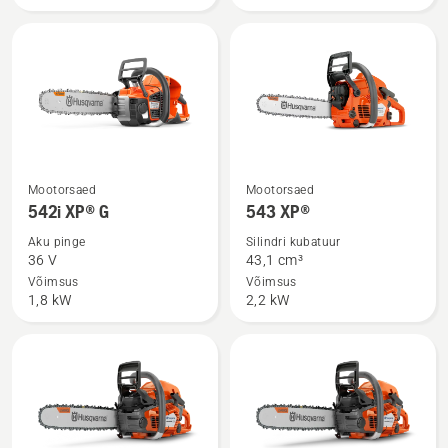
III
kohta
kohta
Vaata
Vaata
Mootorsaed
Mootorsaed
rohkem
rohkem
542i XP® G
543 XP®
üksikasju
üksikasju
Aku pinge
Silindri kubatuur
toote
toote
36 V
43,1 cm³
542i
543
Võimsus
Võimsus
1,8 kW
2,2 kW
XP®
XP®
G
kohta
kohta