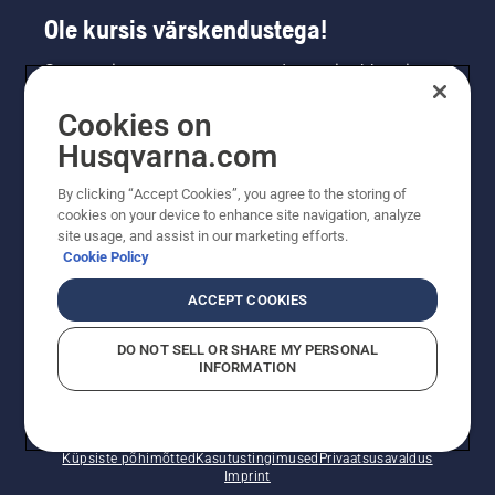
Ole kursis värskendustega!
Saa uusimat teavet uute toodete, eripakkumiste
ja muu kohta. Registreeru meie uudiskirja
Cookies on
saamiseks siin.
Husqvarna.com
LIITU UUDISKIRJAGA
By clicking “Accept Cookies”, you agree to the storing of
cookies on your device to enhance site navigation, analyze
site usage, and assist in our marketing efforts.
Cookie Policy
ACCEPT COOKIES
DO NOT SELL OR SHARE MY PERSONAL
INFORMATION
© Husqvarna AB (publ). Kõik õigused kaitstud. Esitatud
hinnad on soovituslikud jaemüügihinnad.
Küpsiste põhimõtted
Kasutustingimused
Privaatsusavaldus
Imprint