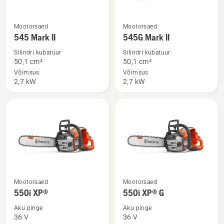
Vaata
Vaata
Mootorsaed
Mootorsaed
rohkem
rohkem
545 Mark II
545G Mark II
üksikasju
üksikasju
Silindri kubatuur
Silindri kubatuur
toote
toote
50,1 cm³
50,1 cm³
545
545G
Võimsus
Võimsus
2,7 kW
2,7 kW
Mark
Mark
II
II
kohta
kohta
Vaata
Vaata
Mootorsaed
Mootorsaed
rohkem
rohkem
550i XP®
550i XP® G
üksikasju
üksikasju
Aku pinge
Aku pinge
toote
toote
36 V
36 V