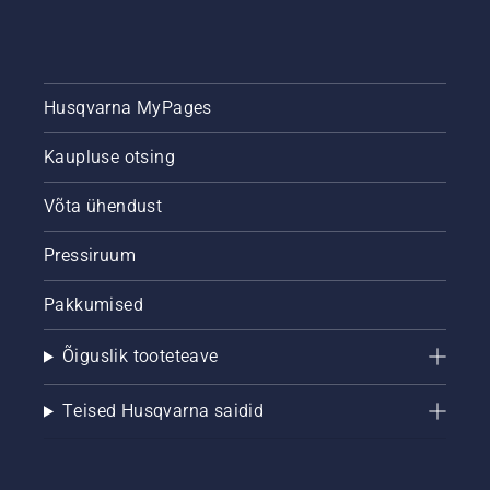
Husqvarna MyPages
Kaupluse otsing
Võta ühendust
Pressiruum
Pakkumised
Õiguslik tooteteave
Teised Husqvarna saidid