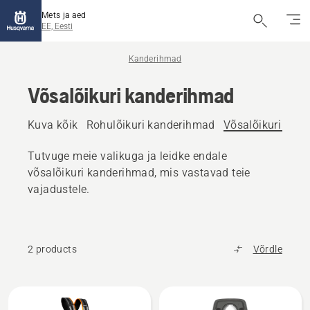
Mets ja aed
EE, Eesti
Kanderihmad
Võsalõikuri kanderihmad
Kuva kõik
Rohulõikuri kanderihmad
Võsalõikuri kan
Tutvuge meie valikuga ja leidke endale
võsalõikuri kanderihmad, mis vastavad teie
vajadustele.
2 products
Võrdle
Kuva