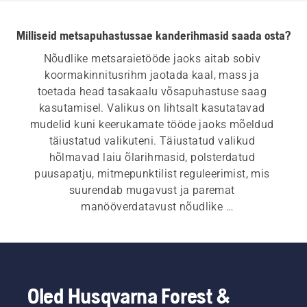
Milliseid metsapuhastussae kanderihmasid saada osta?
Nõudlike metsaraietööde jaoks aitab sobiv 
koormakinnitusrihm jaotada kaal, mass ja 
toetada head tasakaalu võsapuhastuse saag 
kasutamisel. Valikus on lihtsalt kasutatavad 
mudelid kuni keerukamate tööde jaoks mõeldud 
täiustatud valikuteni. Täiustatud valikud 
hõlmavad laiu õlarihmasid, polsterdatud 
puusapatju, mitmepunktilist reguleerimist, mis 
suurendab mugavust ja paremat 
manööverdatavust nõudlike 
metsapuhastustööde ajal isegi tiheda taimestiku 
korral.
Oled Husqvarna Forest &