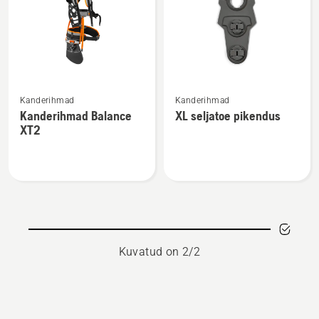
kõik
tooted
Vaata
Vaata
Kanderihmad
Kanderihmad
rohkem
rohkem
Kanderihmad Balance
XL seljatoe pikendus
üksikasju
üksikasju
XT2
toote
toote
Kanderihmad
XL
Balance
seljatoe
XT2
pikendus
kohta
kohta
Kuvatud on 2/2