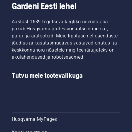
Gardeni Eesti lehel
Aastast 1689 tegutseva kirgliku uuendajana
pakub Husqvarna professionaalseid metsa-,
pargi- ja aiatooteid. Meie tipptasemel uuenduste
jõudlus ja kasutusmugavus vastavad ohutus- ja
keskkonnahoiu nõuetele ning teenäitajateks on
akulahendused ja robotseadmed.
Tutvu meie tootevalikuga
Husqvarna MyPages