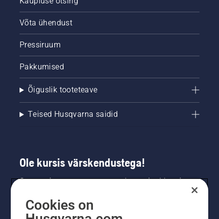
Kaupluse otsing
Võta ühendust
Pressiruum
Pakkumised
Õiguslik tooteteave
Teised Husqvarna saidid
Ole kursis värskendustega!
Saa uusimat teavet uute toodete, eripakkumiste
ja muu kohta. Registreeru meie uudiskirja
Cookies on
saamiseks siin.
Husqvarna.com