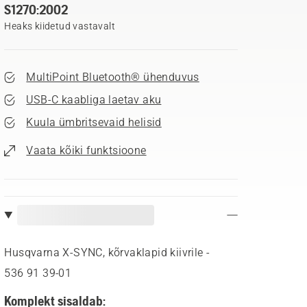
S1270:2002
Heaks kiidetud vastavalt
MultiPoint Bluetooth® ühenduvus
USB-C kaabliga laetav aku
Kuula ümbritsevaid helisid
Vaata kõiki funktsioone
Husqvarna X-SYNC, kõrvaklapid kiivrile -
536 91 39‑01
Komplekt sisaldab: