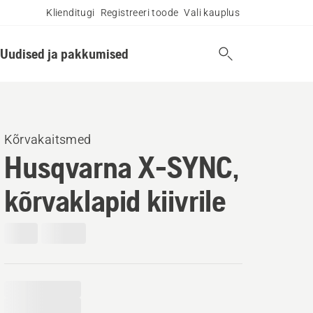
Klienditugi
Registreeri toode
Vali kauplus
Uudised ja pakkumised
Kõrvakaitsmed
Husqvarna X-SYNC,
kõrvaklapid kiivrile