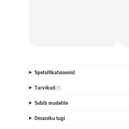
Spetsifikatsioonid
Tarvikud
(
3
)
Sobib mudelile
Omaniku tugi