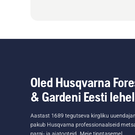
Oled Husqvarna Fore
& Gardeni Eesti lehel
Aastast 1689 tegutseva kirgliku uuendaja
pakub Husqvarna professionaalseid metsa
pargi- ja aiatooteid. Meie tipptasemel