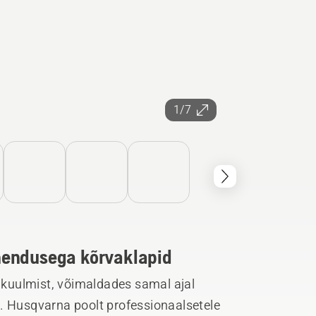
1/7
hendusega kõrvaklapid
kuulmist, võimaldades samal ajal
. Husqvarna poolt professionaalsetele