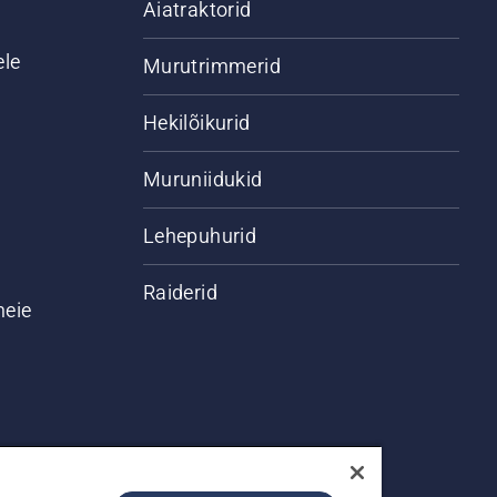
Aiatraktorid
ele
Murutrimmerid
Hekilõikurid
Muruniidukid
Lehepuhurid
Raiderid
meie