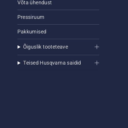
Võta ühendust
Pressiruum
Pakkumised
Õiguslik tooteteave
Teised Husqvarna saidid