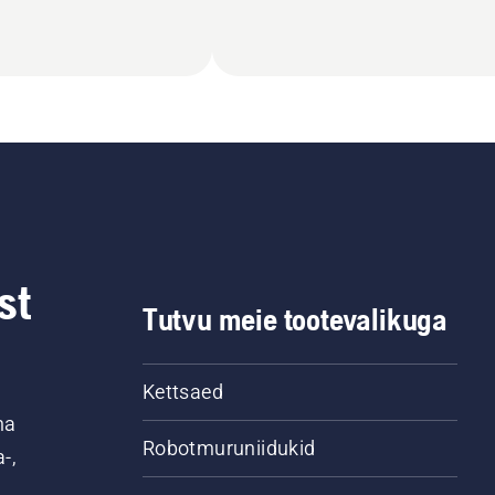
st
Tutvu meie tootevalikuga
Kettsaed
na
Robotmuruniidukid
-,