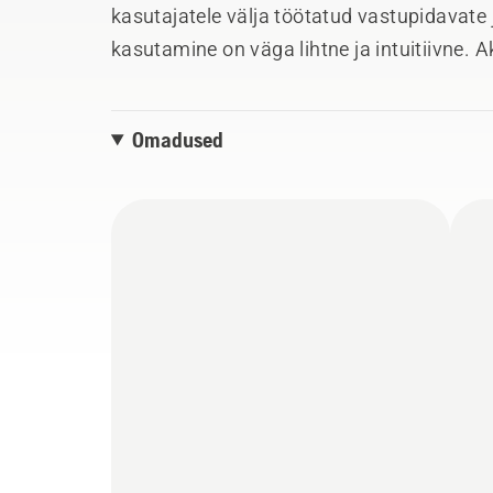
kasutajatele välja töötatud vastupidavat
kasutamine on väga lihtne ja intuitiivne. 
ümbritsevat heli, kasutada mobiiltelefoni
või kuulata sisseehitatud FM-raadiot, kait
Omadused
eest. Ühildub Husqvarna Technical kiivri ja
kaks adapterit teiste kiivrite külge kinnita