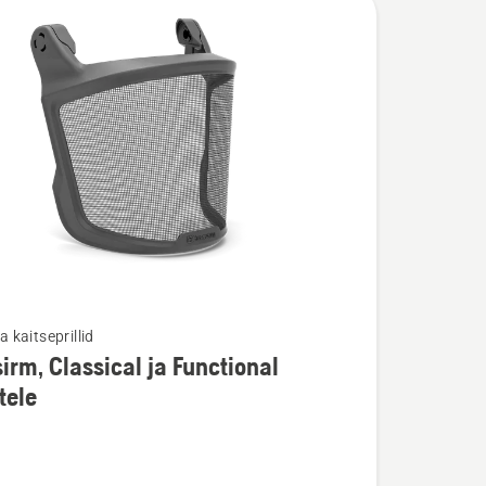
ja kaitseprillid
irm, Classical ja Functional
u
tele
,
l