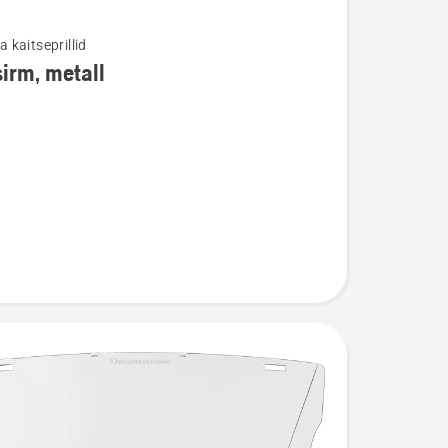
ja kaitseprillid
irm, metall
u
,