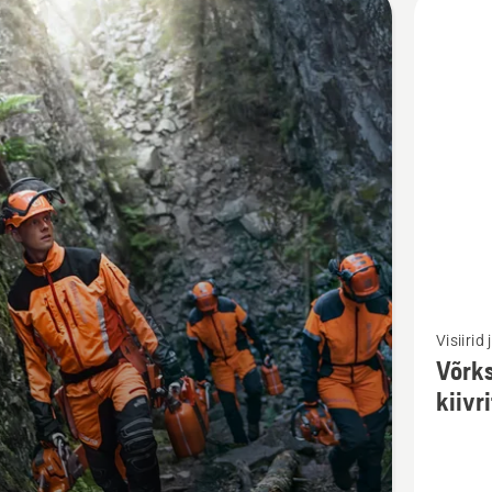
d
Vaata
Visiirid 
rohkem
Võrks
üksikasj
kiivri
toote
Võrksirm
Classica