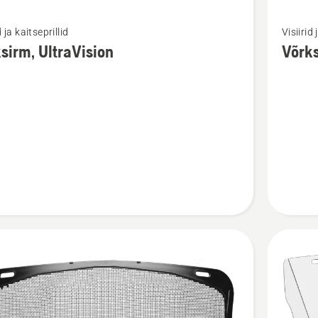
Vaata
d ja kaitseprillid
Visiirid 
m
rohkem
sirm, UltraVision
Võrks
ju
üksikasj
toote
m,
Võrksirm
sion
metall
kohta