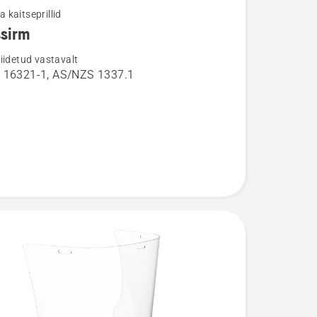
ja kaitseprillid
ssirm
u
iidetud vastavalt
 16321-1, AS/NZS 1337.1
rm