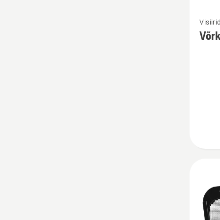
Vaata
Visiiri
rohke
Võrk
üksikas
toote
Võrksir
UltraVi
kohta