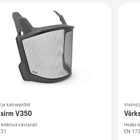
Vaata
d ja kaitseprillid
Visiirid 
m
rohkem
ksirm V350
Võrk
ju
üksikasj
kiidetud vastavalt
Heaks k
toote
731
EN 17
rm
Võrksir