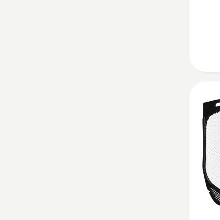
V350
kohta