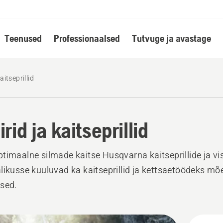
Teenused
Professionaalsed
Tutvuge ja avastage
kaitseprillid
irid ja kaitseprillid
timaalne silmade kaitse Husqvarna kaitseprillide ja vis
likusse kuuluvad ka kaitseprillid ja kettsaetöödeks mõ
sed.