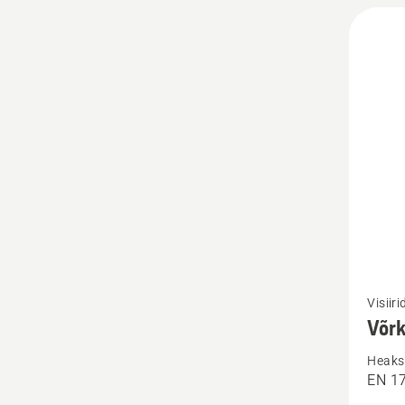
Vaata
Visiiri
rohke
Võr
üksikas
Heaks 
toote
EN 1
Võrksi