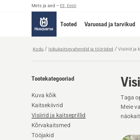
Mets ja aed
–
EE, Eesti
Tooted
Varuosad ja tarvikud
Kodu
Isikukaitsevahendid ja tööriided
Visiirid ja 
Visi
Tootekategooriad
Kuva kõik
Taga op
Kaitsekiivrid
Meie va
Visiirid ja kaitseprillid
näokait
Kõrvakaitsmed
Tööjakid
Kuva