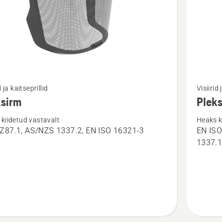
Vaata
d ja kaitseprillid
Visiirid 
m
rohkem
ksirm
Plek
ju
üksikasj
kiidetud vastavalt
Heaks k
toote
Z87.1, AS/NZS 1337.2, EN ISO 16321-3
EN ISO
rm
Plekssi
1337.
kohta