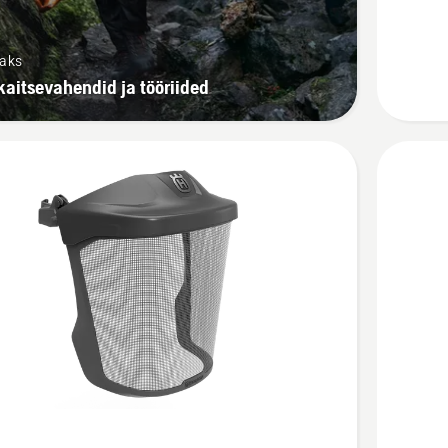
ja
Function
saks
kiivritele
kaitsevahendid ja tööriided
kohta
Vaata