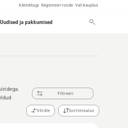
Klienditugi
Registreeri toode
Vali kauplus
Uudised ja pakkumised
iiridega.
Filtreeri
eldud
Võrdle
Sortimisalus