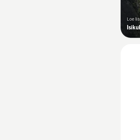
Loe li
Isiku
Vaata