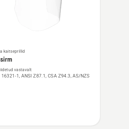
ja kaitseprillid
ssirm
u
iidetud vastavalt
 16321-1, ANSI Z87.1, CSA Z94.3, AS/NZS
rm
1