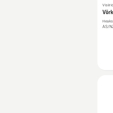
Visiiri
rohke
Võr
üksikas
Heaks 
toote
AS/NZ
Võrksi
kohta