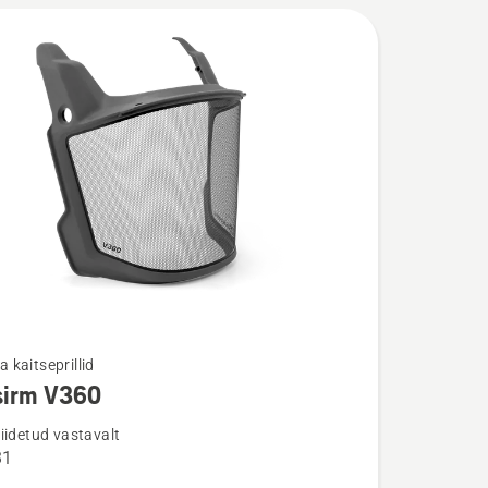
ja kaitseprillid
sirm V360
u
iidetud vastavalt
31
m