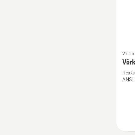
Vaata
Visiiri
rohke
Võr
üksikas
Heaks 
toote
ANSI 
Võrksi
kohta