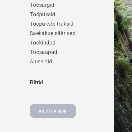
Töösärgid
kõik
Tööpüksid
toote
Tööpükste traksid
Saekaitse säärised
Töökindad
Töösaapad
Aluskihid
Filtrid
KUSTUTA KÕIK