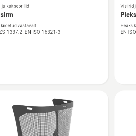
d ja kaitseprillid
Visiirid 
m
rohkem
ksirm
Plek
ju
üksikasj
kiidetud vastavalt
Heaks k
toote
S 1337.2, EN ISO 16321-3
EN ISO
rm
Plekssi
kohta