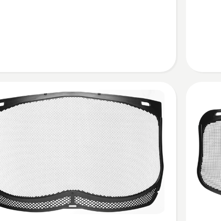
V360
kohta