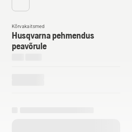
Kõrvakaitsmed
Husqvarna pehmendus
peavõrule