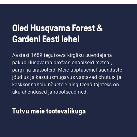
Oled Husqvarna Forest &
Gardeni Eesti lehel
Aastast 1689 tegutseva kirgliku uuendajana
pakub Husqvarna professionaalseid metsa-,
pargi- ja aiatooteid. Meie tipptasemel uuenduste
jõudlus ja kasutusmugavus vastavad ohutus- ja
keskkonnahoiu nõuetele ning teenäitajateks on
akulahendused ja robotseadmed.
Tutvu meie tootevalikuga