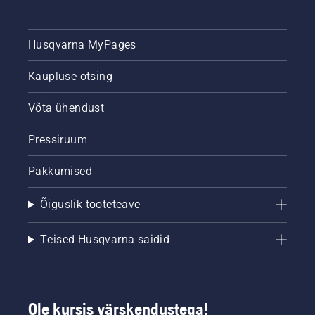
Husqvarna MyPages
Kaupluse otsing
Võta ühendust
Pressiruum
Pakkumised
Õiguslik tooteteave
Teised Husqvarna saidid
Ole kursis värskendustega!