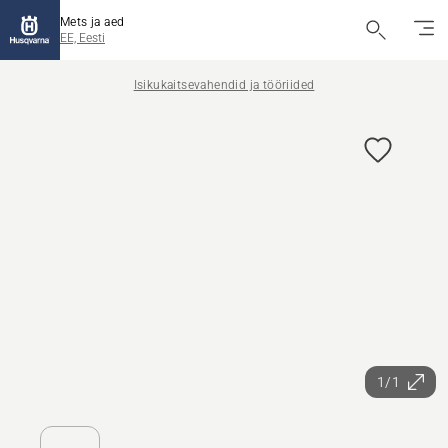
Mets ja aed
EE, Eesti
Isikukaitsevahendid ja tööriided
1/1