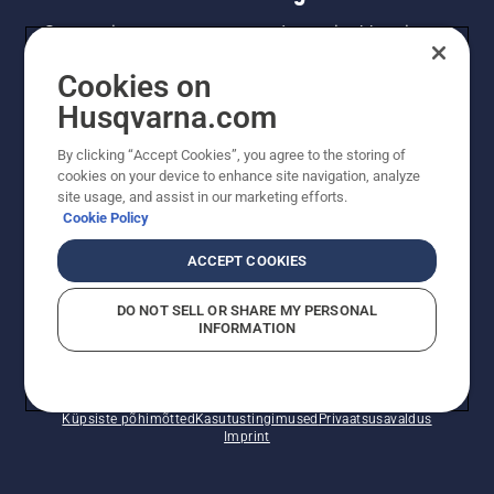
Saa uusimat teavet uute toodete, eripakkumiste
ja muu kohta. Registreeru meie uudiskirja
Cookies on
saamiseks siin.
Husqvarna.com
LIITU UUDISKIRJAGA
By clicking “Accept Cookies”, you agree to the storing of
cookies on your device to enhance site navigation, analyze
site usage, and assist in our marketing efforts.
Cookie Policy
ACCEPT COOKIES
DO NOT SELL OR SHARE MY PERSONAL
INFORMATION
© Husqvarna AB (publ). Kõik õigused kaitstud. Esitatud
hinnad on soovituslikud jaemüügihinnad.
Küpsiste põhimõtted
Kasutustingimused
Privaatsusavaldus
Imprint