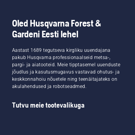
Oled Husqvarna Forest &
Gardeni Eesti lehel
Aastast 1689 tegutseva kirgliku uuendajana
pakub Husqvarna professionaalseid metsa-,
pargi- ja aiatooteid. Meie tipptasemel uuenduste
jõudlus ja kasutusmugavus vastavad ohutus- ja
keskkonnahoiu nõuetele ning teenäitajateks on
akulahendused ja robotseadmed.
Tutvu meie tootevalikuga