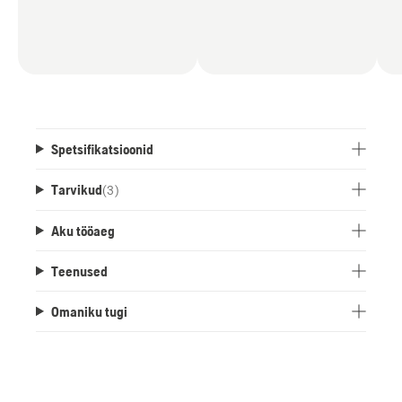
Spetsifikatsioonid
Tarvikud
(
3
)
Aku tööaeg
Teenused
Omaniku tugi