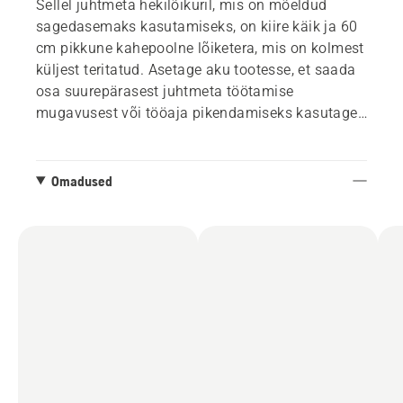
Sellel juhtmeta hekilõikuril, mis on mõeldud
sagedasemaks kasutamiseks, on kiire käik ja 60
cm pikkune kahepoolne lõiketera, mis on kolmest
küljest teritatud. Asetage aku tootesse, et saada
osa suurepärasest juhtmeta töötamise
mugavusest või tööaja pikendamiseks kasutage
seljakottakut, mis ühendatakse spetsiaalse
adapteriga. Aku ja laadija ei kuulu komplekti.
Sisseehitatud ühenduvusvalmidus.
Omadused