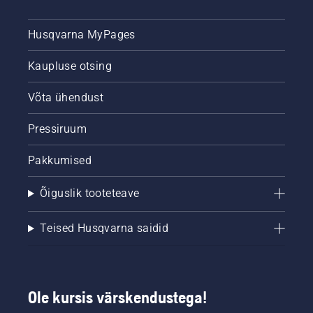
Husqvarna MyPages
Kaupluse otsing
Võta ühendust
Pressiruum
Pakkumised
Õiguslik tooteteave
Teised Husqvarna saidid
Ole kursis värskendustega!