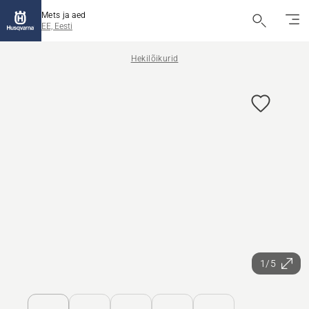
Mets ja aed
EE, Eesti
Hekilõikurid
1/5