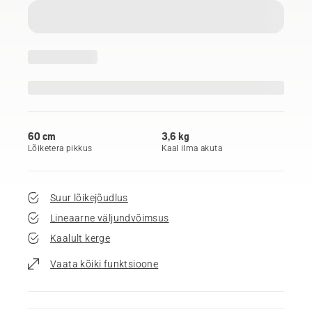
60 cm
3,6 kg
Lõiketera pikkus
Kaal ilma akuta
Suur lõikejõudlus
Lineaarne väljundvõimsus
Kaalult kerge
Vaata kõiki funktsioone