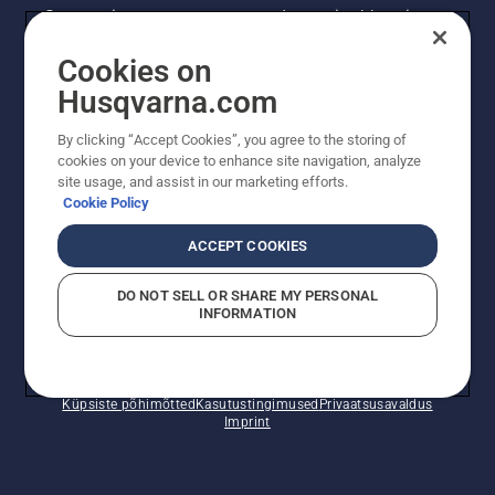
Saa uusimat teavet uute toodete, eripakkumiste
ja muu kohta. Registreeru meie uudiskirja
Cookies on
saamiseks siin.
Husqvarna.com
LIITU UUDISKIRJAGA
By clicking “Accept Cookies”, you agree to the storing of
cookies on your device to enhance site navigation, analyze
site usage, and assist in our marketing efforts.
Cookie Policy
ACCEPT COOKIES
DO NOT SELL OR SHARE MY PERSONAL
INFORMATION
© Husqvarna AB (publ). Kõik õigused kaitstud. Esitatud
hinnad on soovituslikud jaemüügihinnad.
Küpsiste põhimõtted
Kasutustingimused
Privaatsusavaldus
Imprint