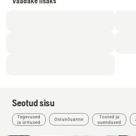
Vaadake lisaks
Seotud sisu
Tegevused
Tooted ja
Ostunõuanne
ja üritused
uuendused
Kohalikud
omavalitsused