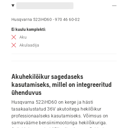
Husqvarna 522iHD60 - 970 46 60‑02
Ei kuulu komplekti:
Aku
Akulaadija
Akuhekilõikur sagedaseks
kasutamiseks, millel on integreeritud
ühenduvus
Husqvarna 522iHD60 on kerge ja hästi
tasakaalustatud 36V akutoitega hekilõikur
professionaalseks kasutamiseks. Võimsus on
samaväärne bensiinimootoriga hekilõikuriga.