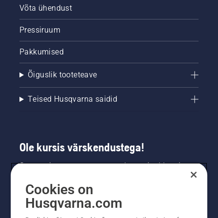
Võta ühendust
Pressiruum
Pakkumised
Õiguslik tooteteave
Teised Husqvarna saidid
Ole kursis värskendustega!
Saa uusimat teavet uute toodete, eripakkumiste
ja muu kohta. Registreeru meie uudiskirja
Cookies on
saamiseks siin.
Husqvarna.com
LIITU UUDISKIRJAGA