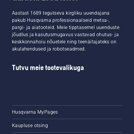
Aastast 1689 tegutseva kirgliku uuendajana
pakub Husqvarna professionaalseid metsa-,
pargi- ja aiatooteid. Meie tipptasemel uuenduste
jõudlus ja kasutusmugavus vastavad ohutus- ja
keskkonnahoiu nõuetele ning teenäitajateks on
akulahendused ja robotseadmed.
Tutvu meie tootevalikuga
Husqvarna MyPages
Kaupluse otsing