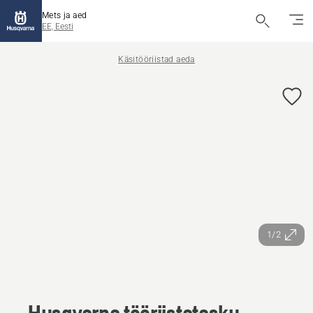
Mets ja aed
EE, Eesti
Käsitööriistad aeda
1/2
Husqvarna tööriistatasku