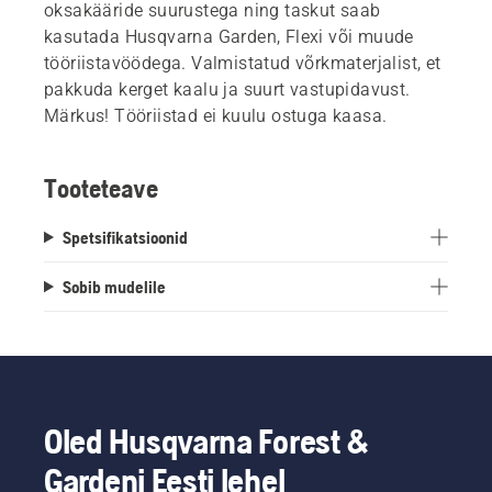
oksakääride suurustega ning taskut saab
kasutada Husqvarna Garden, Flexi või muude
tööriistavöödega. Valmistatud võrkmaterjalist, et
pakkuda kerget kaalu ja suurt vastupidavust.
Märkus! Tööriistad ei kuulu ostuga kaasa.
Tooteteave
Spetsifikatsioonid
Sobib mudelile
Oled Husqvarna Forest &
Gardeni Eesti lehel