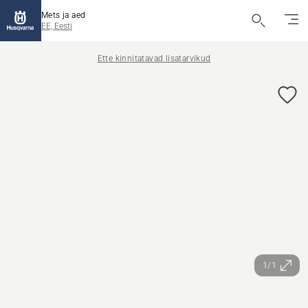
Mets ja aed
EE, Eesti
Ette kinnitatavad lisatarvikud
1/1