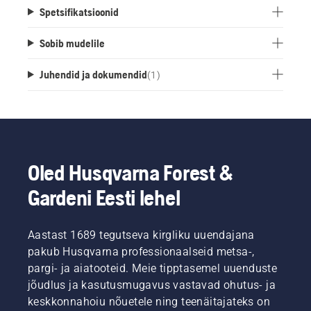
Spetsifikatsioonid
Sobib mudelile
Juhendid ja dokumendid
(
1
)
Oled Husqvarna Forest &
Gardeni Eesti lehel
Aastast 1689 tegutseva kirgliku uuendajana
pakub Husqvarna professionaalseid metsa-,
pargi- ja aiatooteid. Meie tipptasemel uuenduste
jõudlus ja kasutusmugavus vastavad ohutus- ja
keskkonnahoiu nõuetele ning teenäitajateks on