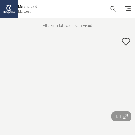
Mets ja aed
EE, Eesti
Ette kinnitatavad lisatarvikud
1/1