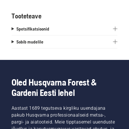
Tooteteave
Spetsifikatsioonid
Sobib mudelile
Oled Husqvarna Forest &
Gardeni Eesti lehel
Aastast 1689 tegutseva kirgliku uuendajana
pakub Husqvarna professionaalseid metsa-,
pargi- ja aiatooteid. Meie tipptasemel uuenduste
jõudlus ja kasutusmugavus vastavad ohutus- ja