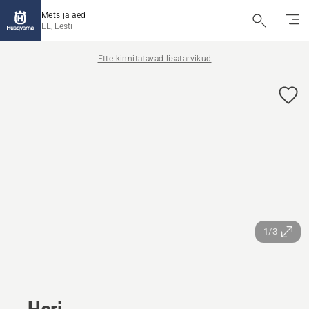
Mets ja aed
EE, Eesti
Ette kinnitatavad lisatarvikud
1/3
Hari