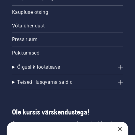
Kaupluse otsing
Võta ühendust
Pressiruum
Pakkumised
Õiguslik tooteteave
Teised Husqvarna saidid
Ole kursis värskendustega!
Saa uusimat teavet uute toodete, eripakkumiste
ja muu kohta. Registreeru meie uudiskirja