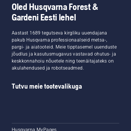
Oled Husqvarna Forest &
Gardeni Eesti lehel
Aastast 1689 tegutseva kirgliku uuendajana
pakub Husqvarna professionaalseid metsa-,
pargi- ja aiatooteid. Meie tipptasemel uuenduste
jõudlus ja kasutusmugavus vastavad ohutus- ja
keskkonnahoiu nõuetele ning teenäitajateks on
akulahendused ja robotseadmed.
Tutvu meie tootevalikuga
Husqvarna MyPages