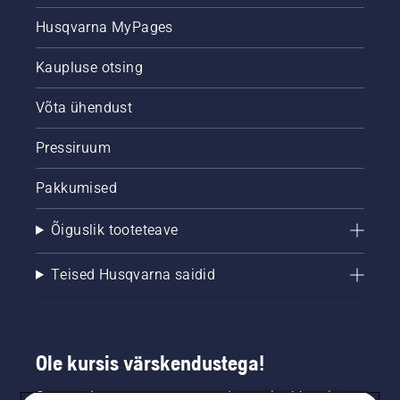
Husqvarna MyPages
Kaupluse otsing
Võta ühendust
Pressiruum
Pakkumised
Õiguslik tooteteave
Teised Husqvarna saidid
Ole kursis värskendustega!
Saa uusimat teavet uute toodete, eripakkumiste