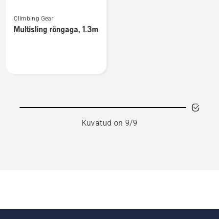
Vaata
Climbing Gear
rohkem
Multisling rõngaga, 1.3m
üksikasju
toote
Multisling
rõngaga,
1.3m
kohta
Kuvatud on 9/9