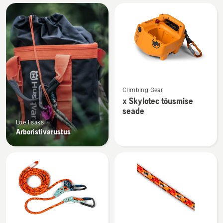
Kuva
kõik
tooted
Vaata
Climbing Gear
rohkem
x Skylotec tõusmise
üksikasju
seade
toote
Loe lisaks
x
Arboristivarustus
Skylotec
tõusmise
seade
kohta