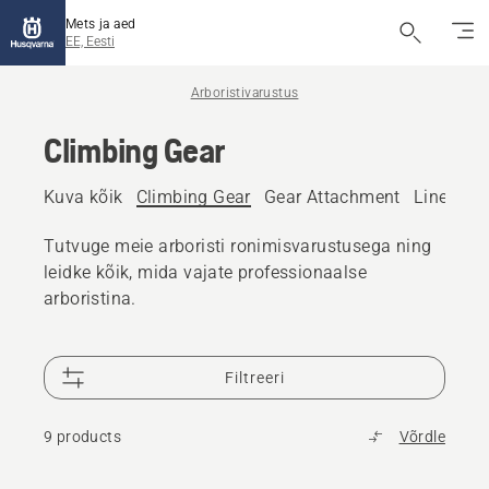
Mets ja aed
EE, Eesti
Arboristivarustus
Climbing Gear
Kuva kõik
Climbing Gear
Gear Attachment
Line Sett
Tutvuge meie arboristi ronimisvarustusega ning
leidke kõik, mida vajate professionaalse
arboristina.
Filtreeri
9 products
Võrdle