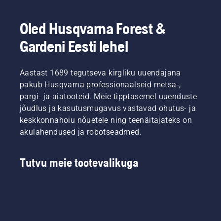
Oled Husqvarna Forest &
Gardeni Eesti lehel
Aastast 1689 tegutseva kirgliku uuendajana
pakub Husqvarna professionaalseid metsa-,
pargi- ja aiatooteid. Meie tipptasemel uuenduste
jõudlus ja kasutusmugavus vastavad ohutus- ja
keskkonnahoiu nõuetele ning teenäitajateks on
akulahendused ja robotseadmed.
Tutvu meie tootevalikuga