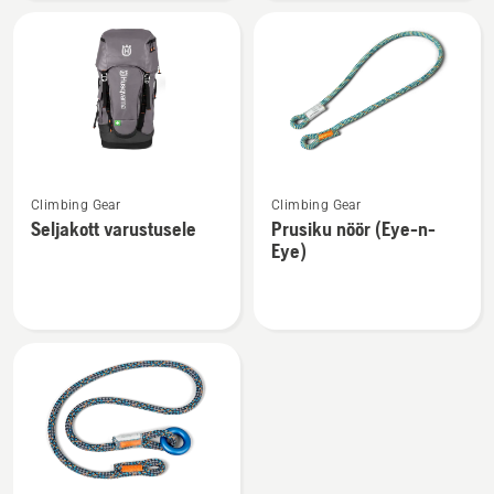
mm
60m,
kohta
tõusmise
seadmele
kohta
Vaata
Vaata
Climbing Gear
Climbing Gear
rohkem
rohkem
Seljakott varustusele
Prusiku nöör (Eye-n-
üksikasju
üksikasju
Eye)
toote
toote
Seljakott
Prusiku
varustusele
nöör
kohta
(Eye-
n-
Eye)
kohta