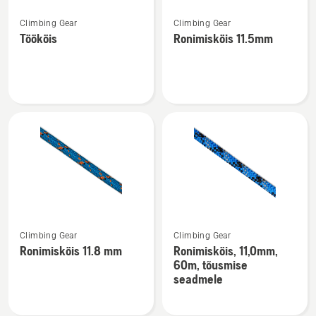
Vaata
Vaata
Climbing Gear
Climbing Gear
rohkem
rohkem
Töököis
Ronimisköis 11.5mm
üksikasju
üksikasju
toote
toote
Töököis
Ronimisköis
kohta
11.5mm
kohta
Vaata
Vaata
Climbing Gear
Climbing Gear
rohkem
rohkem
Ronimisköis 11.8 mm
Ronimisköis, 11,0mm,
üksikasju
üksikasju
60m, tõusmise
toote
toote
seadmele
Ronimisköis
Ronimisköis,
11.8
11,0mm,