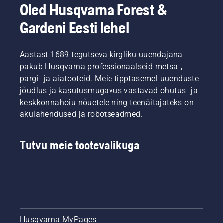
käsiseadmete
seda
tuleb
tööd.
Oled Husqvarna Forest &
osakonna
vaeva
lihtsalt
tootejuht.
Gardeni Eesti lehel
märkimisväärselt.
vajutada
üht
nuppu
Aastast 1689 tegutseva kirgliku uuendajana
akutrimmeril.
pakub Husqvarna professionaalseid metsa-,
pargi- ja aiatooteid. Meie tipptasemel uuenduste
jõudlus ja kasutusmugavus vastavad ohutus- ja
keskkonnahoiu nõuetele ning teenäitajateks on
akulahendused ja robotseadmed.
Tutvu meie tootevalikuga
Husqvarna MyPages