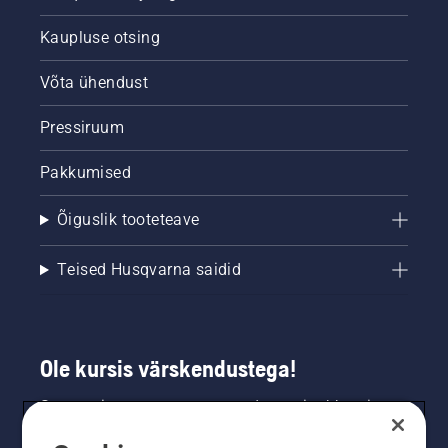
Kaupluse otsing
Võta ühendust
Pressiruum
Pakkumised
Õiguslik tooteteave
Teised Husqvarna saidid
Ole kursis värskendustega!
Saa uusimat teavet uute toodete, eripakkumiste
ja muu kohta. Registreeru meie uudiskirja