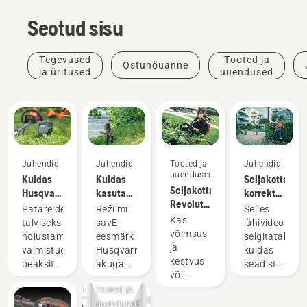
Seotud sisu
Tegevused
Tooted ja
Ostunõuanne
ja üritused
uuendused
Juhendid
Juhendid
Tooted ja
Juhendid
uuendused
Kuidas
Kuidas
Seljakottaku
Seljakottaku.
Husqvarna
kasutada
korrektne
Revolutsioon
akut
režiimi
seadistamine
Patareide
Režiimi
Selles
akuga
talvel
savE
ja
Kas
talviseks
savE
lühivideos
käsitööriistade
hoiustada?
akuga
reguleerimine
võimsus
hoiustamiseks
eesmärk
selgitatakse,
vallas
murutrimmeril?
ja
valmistudes
Husqvarna
kuidas
kestvus
peaksite
akuga
seadistada
või
silmas
murutrimmeril
ja
madal
Tooted ja
pidama
on
reguleerida
müratase
uuendused
mõningaid
vähendada
seljakottakut,