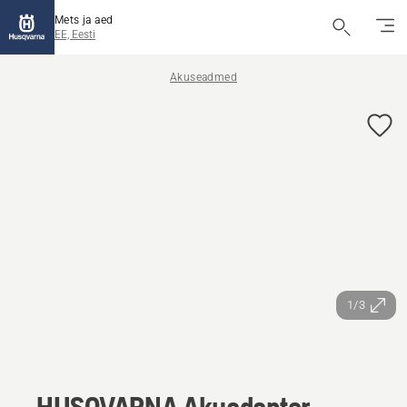
Mets ja aed
EE, Eesti
Akuseadmed
1/3
HUSQVARNA Akuadapter