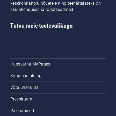
keskkonnahoiu nõuetele ning teenäitajateks on
akulahendused ja robotseadmed.
Tutvu meie tootevalikuga
Husqvarna MyPages
Kaupluse otsing
Võta ühendust
Pressiruum
Pakkumised