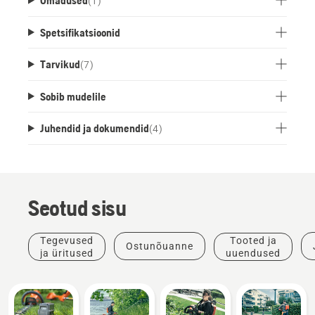
(
1
)
Spetsifikatsioonid
Tarvikud
(
7
)
Sobib mudelile
Juhendid ja dokumendid
(
4
)
Seotud sisu
Tegevused
Tooted ja
Ostunõuanne
ja üritused
uuendused