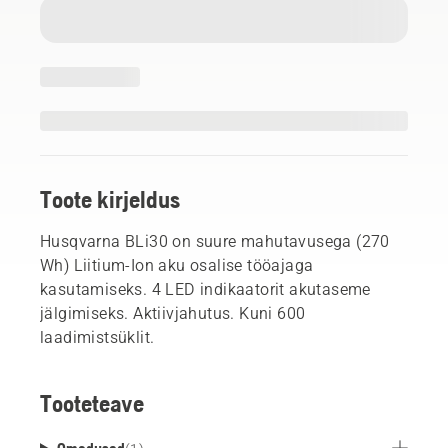
Toote kirjeldus
Husqvarna BLi30 on suure mahutavusega (270
Wh) Liitium-Ion aku osalise tööajaga
kasutamiseks. 4 LED indikaatorit akutaseme
jälgimiseks. Aktiivjahutus. Kuni 600
laadimistsüklit.
Tooteteave
Omadused