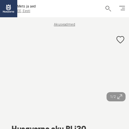
Mets ja aed
EE, Eesti
Akuseadmed
1/2
Husqvarna aku BLi30