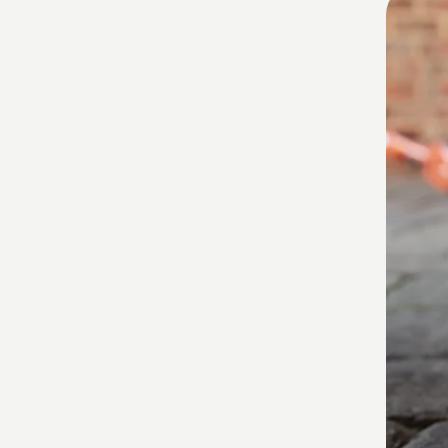
kõik
toote