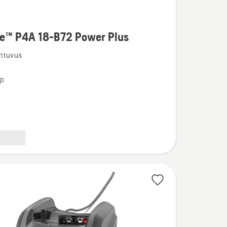
re™ P4A 18-B72 Power Plus
u
htuvus
üp