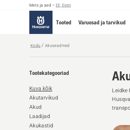
Mets ja aed
–
EE, Eesti
Tooted
Varuosad ja tarvikud
Kodu
Akuseadmed
Ak
Tootekategooriad
Kuva kõik
Leidke 
Akutarvikud
Husqvar
Akud
transpo
Laadijad
Akukastid
Kuva