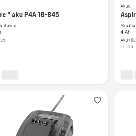
Akud
m
rohkem
ire™ aku P4A 18-B45
Aspi
ju
üksikasj
ahtuvus
Aku ma
toote
h
4 Ah
™
Aspire™
üüp
Aku tü
aku
n
Li-Ion
P4A
18-
B72
kohta