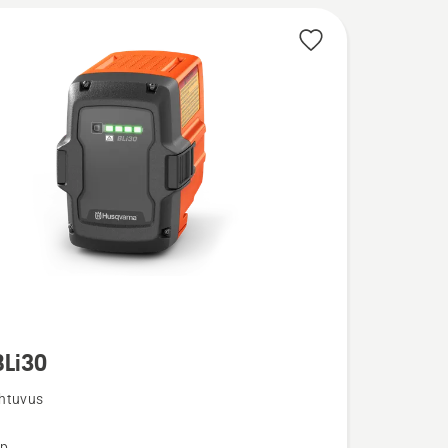
BLi30
u
htuvus
üp