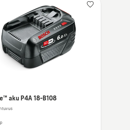
re™ aku P4A 18-B108
u
htuvus
üp