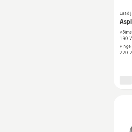
Vaata
Laadi
rohke
Aspi
üksikas
Võims
toote
190 
Aspire
Pinge
laadija
220-
P4A
18-
C170
kohta