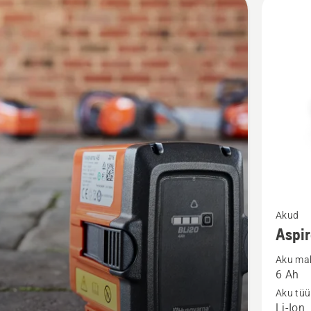
d
Vaata
Akud
rohkem
Aspi
üksikasj
Aku ma
toote
6 Ah
Aspire™
Aku tü
aku
Li-Ion