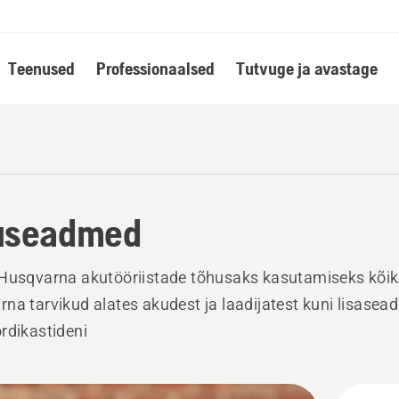
Teenused
Professionaalsed
Tutvuge ja avastage
useadmed
Husqvarna akutööriistade tõhusaks kasutamiseks kõik 
na tarvikud alates akudest ja laadijatest kuni lisasea
rdikastideni