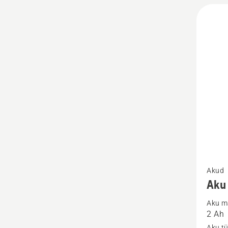
Vaata
Akud
rohke
Aku
üksikas
Aku m
toote
2 Ah
Aku
Aku t