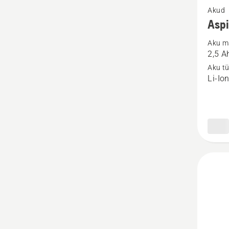
Akud
rohke
Asp
üksikas
Aku m
toote
2,5 A
Aspire
Aku t
aku
Li-Io
P4A
18-
B45
kohta