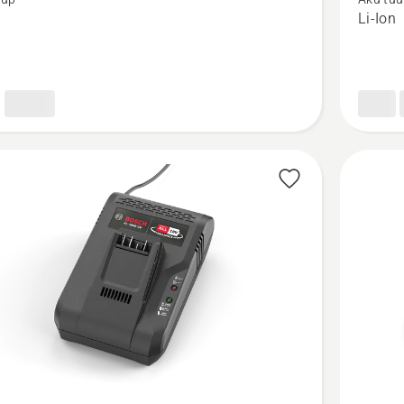
BLi30
n
Li-Ion
kohta