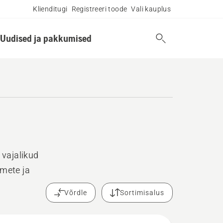
Klienditugi
Registreeri toode
Vali kauplus
Uudised ja pakkumised
vajalikud
dmete ja
Võrdle
Sortimisalus