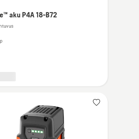
re™ aku P4A 18-B72
u
htuvus
üp