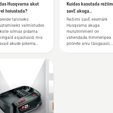
das Husqvarna akut
Kuidas kasutada režiim
vel hoiustada?
savE akuga
murutrimmeril?
areide talviseks
Režiimi savE eesmärk
ustamiseks valmistudes
Husqvarna akuga
ksite silmas pidama
murutrimmeril on
ingaid asjaolusid, mis
vähendada trimmeripea
avad akude pikema
pöörete arvu täisgaasil,
utusaja.
säilitades samal ajal
pöördemomenti, et kasut
saaks säästa aku tööiga
muru niitmise ajal. Režii
savE sisse ja välja
lülitamiseks tuleb lihtsal
vajutada üht nuppu
akutrimmeril.