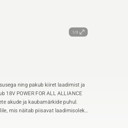
1/3
usega ning pakub kiiret laadimist ja
uulub 18V POWER FOR ALL ALLIANCE
te akude ja kaubamärkide puhul.
ile, mis näitab piisavat laadimisolekut.
Ah aku) 35 minutiga ja P4A 18-B108