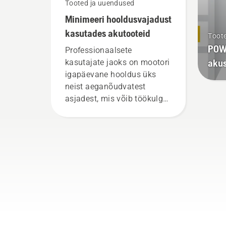
Tooted ja uuendused
Minimeeri hooldusvajadust
kasutades akutooteid
Toot
POWE
Professionaalsete
aku
kasutajate jaoks on mootori
igapäevane hooldus üks
neist aeganõudvatest
asjadest, mis võib töökulgu
häirida. Akutoitel töötavad
tooted vähendavad seda
vaeva märkimisväärselt.