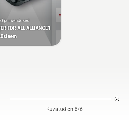
ed ja uuendused
R FOR ALL ALLIANCE’i
süsteem
Kuvatud on 6/6