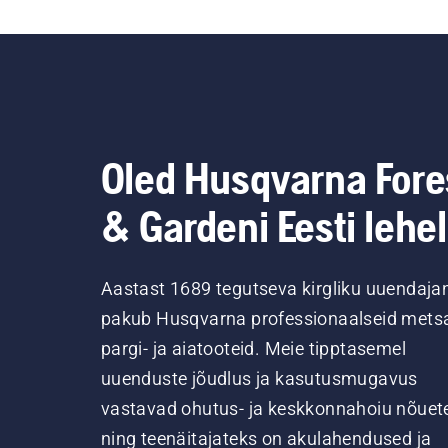
Oled Husqvarna Fore
& Gardeni Eesti lehel
Aastast 1689 tegutseva kirgliku uuendaja
pakub Husqvarna professionaalseid metsa
pargi- ja aiatooteid. Meie tipptasemel
uuenduste jõudlus ja kasutusmugavus
vastavad ohutus- ja keskkonnahoiu nõuet
ning teenäitajateks on akulahendused ja