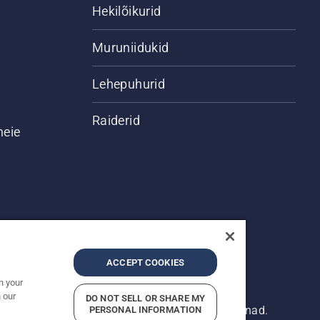
Hekilõikurid
Muruniidukid
Lehepuhurid
Raiderid
meie
ACCEPT COOKIES
n your
 our
DO NOT SELL OR SHARE MY
 Esitatud hinnad on soovituslikud jaemüügihinnad.
PERSONAL INFORMATION