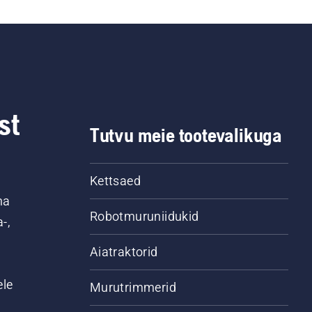
st
Tutvu meie tootevalikuga
Kettsaed
na
Robotmuruniidukid
-,
Aiatraktorid
ele
Murutrimmerid