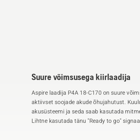
Suure võimsusega kiirlaadija
Aspire laadija P4A 18-C170 on suure võims
aktiivset soojade akude õhujahutust. K
akusüsteemi ja seda saab kasutada mitme
Lihtne kasutada tänu "Ready to go" signaal
See laadija laeb täielikult P4A 18-B72 (4
(6Ah aku) 62 minutiga.