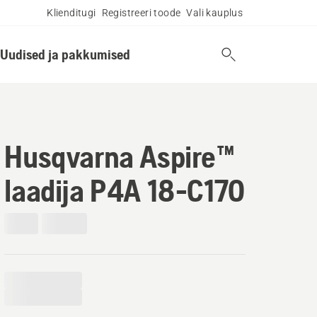
Klienditugi
Registreeri toode
Vali kauplus
Uudised ja pakkumised
Husqvarna Aspire™
laadija P4A 18-C170