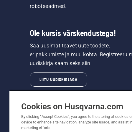
robotseadmed.
Ole kursis värskendustega!
Saa uusimat teavet uute toodete,
eripakkumiste ja muu kohta. Registreeru 
uudiskirja saamiseks siin.
LIITU UUDISKIRJAGA
Cookies on Husqvarna.com
By clicking “Accept Cookies”, you agree to the storing of cookies o
device to enhance site navigation, analyze site usage, and assist in
© Husqvarna AB (publ). Kõik õigused kaitstud.
marketing efforts.