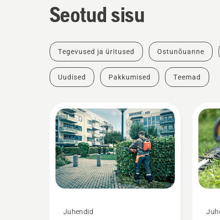
Seotud sisu
Tegevused ja üritused
Ostunõuanne
Uudised
Pakkumised
Teemad
Juhendid
Juh