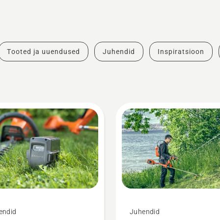
Tooted ja uuendused
Juhendid
Inspiratsioon
endid
Juhendid