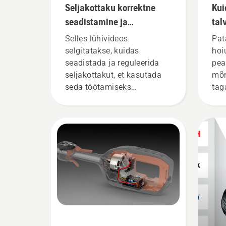
Seljakottaku korrektne
Kui
seadistamine ja
tal
reguleerimine
Selles lühivideos
Pat
selgitatakse, kuidas
hoi
seadistada ja reguleerida
pea
seljakottakut, et kasutada
mõn
seda töötamiseks
tag
Husqvarna
kas
professionaalsete
akutoodetega. Hästi istuv
seljakottaku tagab
mugavama kasutamise ja
väsitab kasutamise ajal
vähem, võimaldades nii
pikemat pausideta tööd.