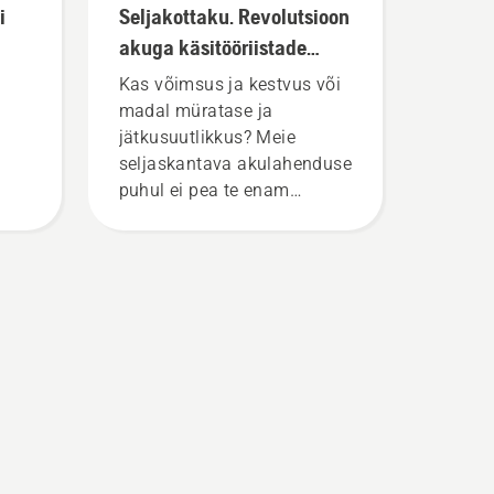
i
Seljakottaku. Revolutsioon
akuga käsitööriistade
vallas
Kas võimsus ja kestvus või
madal müratase ja
jätkusuutlikkus? Meie
seljaskantava akulahenduse
puhul ei pea te enam
valima. „See tõstab
aja
akutoodete seeria täiesti
uuele tasemele,” ütleb
mi
Johan Svennung,
Husqvarna elektri- ja
t
akutoitel käsiseadmete
osakonna tootejuht.