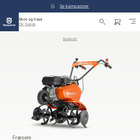
Se kampagner
Skov og have
DK, Dansk
Support
Fræsere