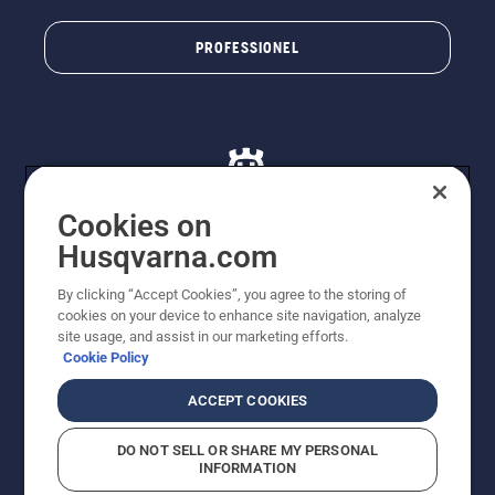
PROFESSIONEL
Cookies on
Husqvarna.com
© Husqvarna AB (publ). Alle rettigheder forbeholdes. De
By clicking “Accept Cookies”, you agree to the storing of
viste priser er vejledende udsalgspriser. Der tages
cookies on your device to enhance site navigation, analyze
forbehold for stave- og trykfejl samt prisændringer. Vi
site usage, and assist in our marketing efforts.
stræber efter at have så nøjagtige oplysningerne på
Cookie Policy
dette websted som muligt. Alle anførte priser er
vejledende udsalgspriser (inkl. moms), medmindre
ACCEPT COOKIES
produktet kan købes direkte.
Cookiepolitik
Anvendelsesvilkår
DO NOT SELL OR SHARE MY PERSONAL
Bekendtgørelse vedr. beskyttelse af personlige oplysninger
INFORMATION
Imprint
Rapporter formodede overtrædelser