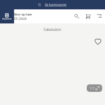
Se kampagner
Skov og have
DK, Dansk
Fræserudstyr
1/2