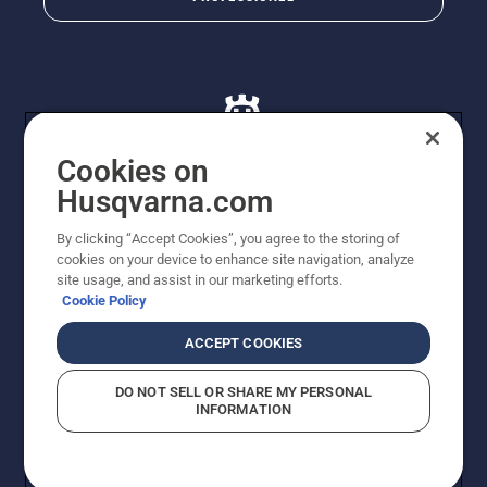
Cookies on
Husqvarna.com
© Husqvarna AB (publ). Alle rettigheder forbeholdes. De
By clicking “Accept Cookies”, you agree to the storing of
viste priser er vejledende udsalgspriser. Der tages
cookies on your device to enhance site navigation, analyze
forbehold for stave- og trykfejl samt prisændringer. Vi
site usage, and assist in our marketing efforts.
stræber efter at have så nøjagtige oplysningerne på
Cookie Policy
dette websted som muligt. Alle anførte priser er
vejledende udsalgspriser (inkl. moms), medmindre
ACCEPT COOKIES
produktet kan købes direkte.
Cookiepolitik
Anvendelsesvilkår
DO NOT SELL OR SHARE MY PERSONAL
Bekendtgørelse vedr. beskyttelse af personlige oplysninger
INFORMATION
Imprint
Rapporter formodede overtrædelser