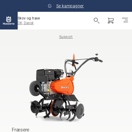
Se kampagner
Skov og have
DK, Dansk
Support
Fræsere