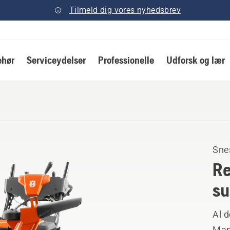
Tilmeld dig vores nyhedsbrev
ehør
Serviceydelser
Professionelle
Udforsk og lær
Sne
Re
su
Al d
Manu