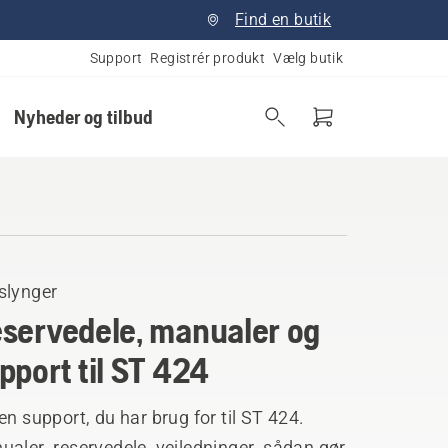
Find en butik
Support
Registrér produkt
Vælg butik
Nyheder og tilbud
slynger
servedele, manualer og
pport til ST 424
en support, du har brug for til ST 424.
aler, reservedele, vejledninger, sådan gør