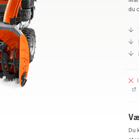
du 
Væ
Du k