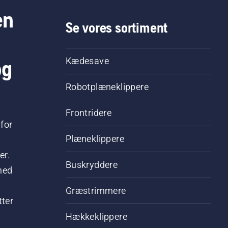
en
Se vores sortiment
og
Kædesave
Robotplæneklippere
Frontridere
for
Plæneklippere
er.
Buskryddere
hed
Græstrimmere
tter
Hækkeklippere