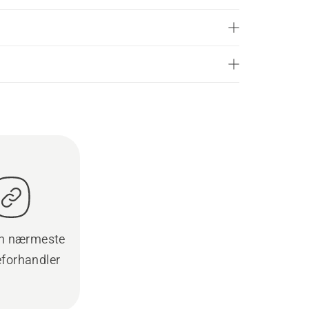
en nærmeste
eforhandler