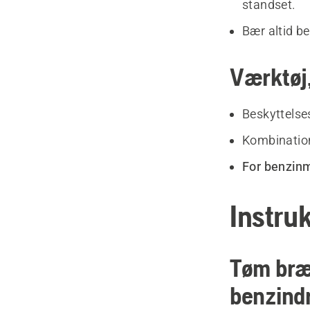
standset.
Bær altid b
Værktøj,
Beskyttels
Kombinatio
For benzinm
Instruk
Tøm bræn
benzind