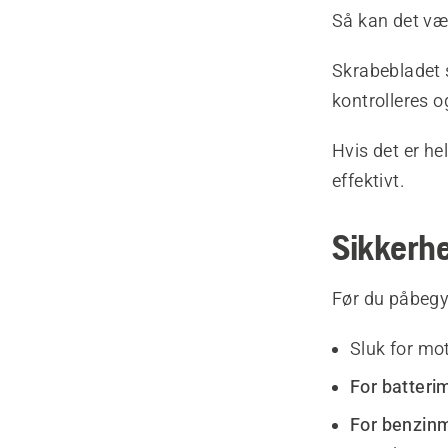
Så kan det vær
Skrabebladet s
kontrolleres o
Hvis det er he
effektivt.
Sikkerhe
Før du påbegy
Sluk for mo
For batteri
For benzinm