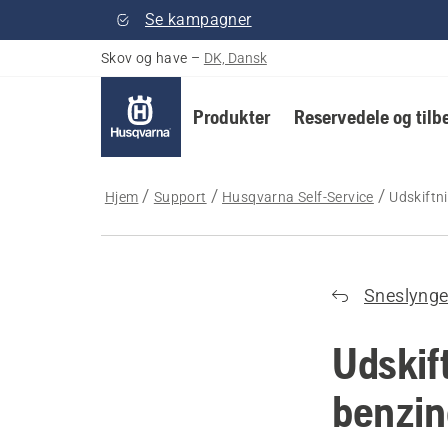
Se kampagner
Skov og have
–
DK, Dansk
Produkter
Reservedele og tilb
Hjem
Support
Husqvarna Self-Service
Udskiftn
Sneslyng
Udskift
benzin