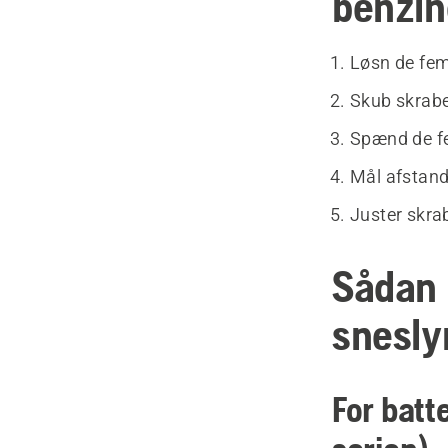
benzin
Løsn de fem
Skub skrabe
Spænd de fe
Mål afstand
Juster skrab
Sådan 
snesly
For batt