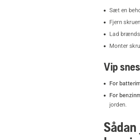
Sæt en beho
Fjern skrue
Lad brændst
Monter skru
Vip sne
For batteri
For benzinm
jorden.
Sådan 