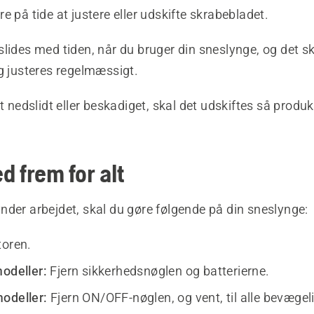
e på tide at justere eller udskifte skrabebladet.
lides med tiden, når du bruger din sneslynge, og det sk
g justeres regelmæssigt.
lt nedslidt eller beskadiget, skal det udskiftes så produ
d frem for alt
nder arbejdet, skal du gøre følgende på din sneslynge:
toren.
modeller:
Fjern sikkerhedsnøglen og batterierne.
odeller:
Fjern ON/OFF-nøglen, og vent, til alle bevægeli