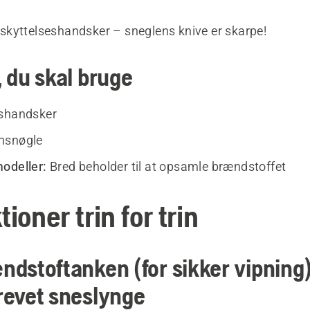
eskyttelseshandsker – sneglens knive er skarpe!
 du skal bruge
eshandsker
nsnøgle
odeller:
Bred beholder til at opsamle brændstoffet
tioner trin for trin
dstoftanken (for sikker vipning)
revet sneslynge