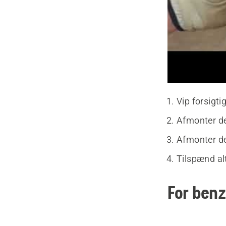
Vip forsigti
Afmonter de
Afmonter de
Tilspænd alt
For ben