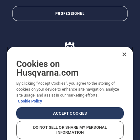
PROFESSIONEL
Cookies on
Husqvarna.com
© Husqvarna AB (publ). Alle rettigheder forbeholdes. De
By clicking “Accept Cookies”, you agree to the storing of
viste priser er vejledende udsalgspriser. Der tages
cookies on your device to enhance site navigation, analyze
forbehold for stave- og trykfejl samt prisændringer. Vi
site usage, and assist in our marketing efforts.
stræber efter at have så nøjagtige oplysningerne på
Cookie Policy
dette websted som muligt. Alle anførte priser er
vejledende udsalgspriser (inkl. moms), medmindre
ACCEPT COOKIES
produktet kan købes direkte.
Cookiepolitik
Anvendelsesvilkår
DO NOT SELL OR SHARE MY PERSONAL
Bekendtgørelse vedr. beskyttelse af personlige oplysninger
INFORMATION
Imprint
Rapporter formodede overtrædelser