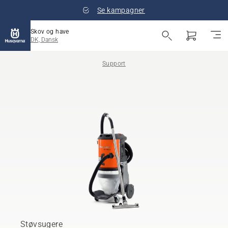
Se kampagner
Skov og have
DK, Dansk
Support
Støvsugere