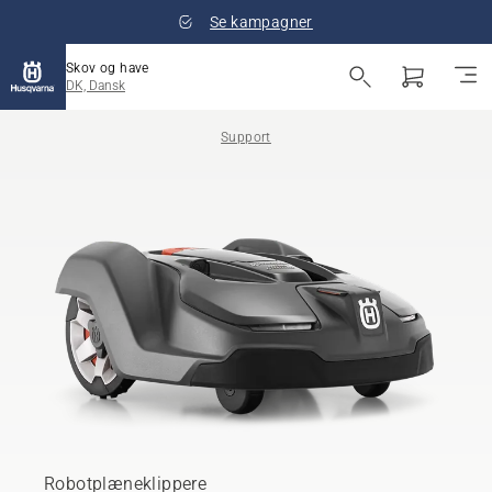
Se kampagner
Skov og have
DK, Dansk
Support
Robotplæneklippere