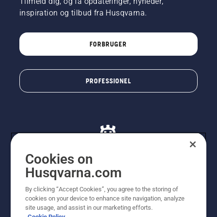
Tilmeld dig, og få opdateringer, nyheder,
inspiration og tilbud fra Husqvarna.
FORBRUGER
PROFESSIONEL
Cookies on
Husqvarna.com
© Husqvarna AB (publ). Alle rettigheder forbeholdes. De
By clicking “Accept Cookies”, you agree to the storing of
viste priser er vejledende udsalgspriser. Der tages
cookies on your device to enhance site navigation, analyze
forbehold for stave- og trykfejl samt prisændringer. Vi
site usage, and assist in our marketing efforts.
stræber efter at have så nøjagtige oplysningerne på
Cookie Policy