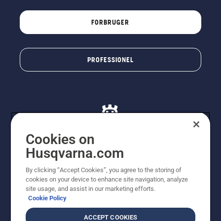
FORBRUGER
PROFESSIONEL
Cookies on
Husqvarna.com
© Husqvarna AB (publ). Alle rettigheder forbeholdes. De
By clicking “Accept Cookies”, you agree to the storing of
viste priser er vejledende udsalgspriser. Der tages
cookies on your device to enhance site navigation, analyze
forbehold for stave- og trykfejl samt prisændringer. Vi
site usage, and assist in our marketing efforts.
stræber efter at have så nøjagtige oplysningerne på
Cookie Policy
dette websted som muligt. Alle anførte priser er
vejledende udsalgspriser (inkl. moms), medmindre
ACCEPT COOKIES