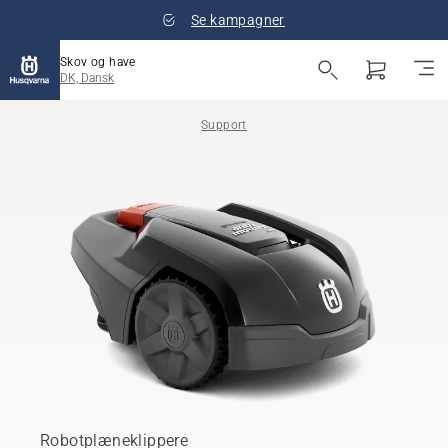
Se kampagner
Skov og have
DK, Dansk
Support
Robotplæneklippere