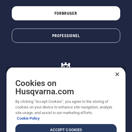
FORBRUGER
PROFESSIONEL
Cookies on
Husqvarna.com
© Husqvarna AB (publ). Alle rettigheder forbeholdes. De
By clicking “Accept Cookies”, you agree to the storing of
viste priser er vejledende udsalgspriser. Der tages
cookies on your device to enhance site navigation, analyze
forbehold for stave- og trykfejl samt prisændringer. Vi
site usage, and assist in our marketing efforts.
stræber efter at have så nøjagtige oplysningerne på
Cookie Policy
dette websted som muligt. Alle anførte priser er
vejledende udsalgspriser (inkl. moms), medmindre
ACCEPT COOKIES