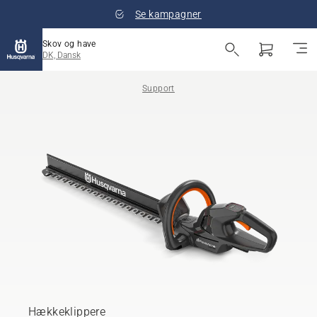
Se kampagner
Skov og have
DK, Dansk
Support
Hækkeklippere