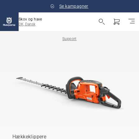
Se kampagner
Skov og have
DK, Dansk
Support
Hækkeklippere