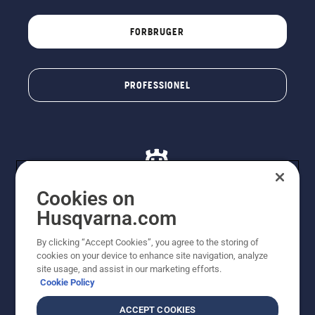
FORBRUGER
PROFESSIONEL
Cookies on
Husqvarna.com
© Husqvarna AB (publ). Alle rettigheder forbeholdes. De
By clicking “Accept Cookies”, you agree to the storing of
viste priser er vejledende udsalgspriser. Der tages
cookies on your device to enhance site navigation, analyze
forbehold for stave- og trykfejl samt prisændringer. Vi
site usage, and assist in our marketing efforts.
stræber efter at have så nøjagtige oplysningerne på
Cookie Policy
dette websted som muligt. Alle anførte priser er
vejledende udsalgspriser (inkl. moms), medmindre
ACCEPT COOKIES