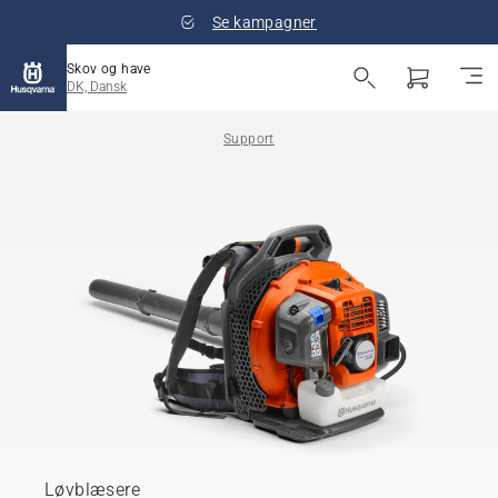
Se kampagner
Skov og have
DK, Dansk
Support
Løvblæsere