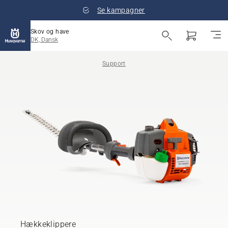
Se kampagner
Skov og have
DK, Dansk
Support
Hækkeklippere