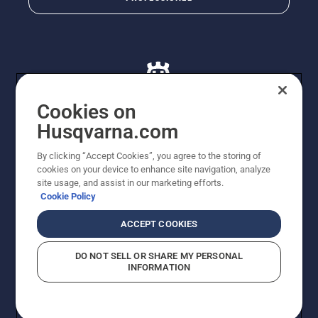
Cookies on
Husqvarna.com
© Husqvarna AB (publ). Alle rettigheder forbeholdes. De
By clicking “Accept Cookies”, you agree to the storing of
viste priser er vejledende udsalgspriser. Der tages
cookies on your device to enhance site navigation, analyze
forbehold for stave- og trykfejl samt prisændringer. Vi
site usage, and assist in our marketing efforts.
stræber efter at have så nøjagtige oplysningerne på
Cookie Policy
dette websted som muligt. Alle anførte priser er
vejledende udsalgspriser (inkl. moms), medmindre
ACCEPT COOKIES
produktet kan købes direkte.
Cookiepolitik
Anvendelsesvilkår
DO NOT SELL OR SHARE MY PERSONAL
Bekendtgørelse vedr. beskyttelse af personlige oplysninger
INFORMATION
Imprint
Rapporter formodede overtrædelser