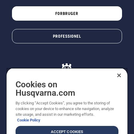
FORBRUGER
PROFESSIONEL
Cookies on
Husqvarna.com
© Husqvarna AB (publ). Alle rettigheder forbeholdes. De
By clicking “Accept Cookies”, you agree to the storing of
viste priser er vejledende udsalgspriser. Der tages
cookies on your device to enhance site navigation, analyze
forbehold for stave- og trykfejl samt prisændringer. Vi
site usage, and assist in our marketing efforts.
stræber efter at have så nøjagtige oplysningerne på
Cookie Policy
dette websted som muligt. Alle anførte priser er
vejledende udsalgspriser (inkl. moms), medmindre
ACCEPT COOKIES