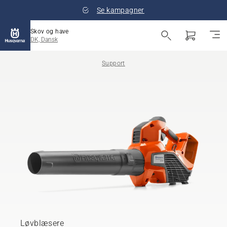
Se kampagner
Skov og have
DK, Dansk
Support
Løvblæsere