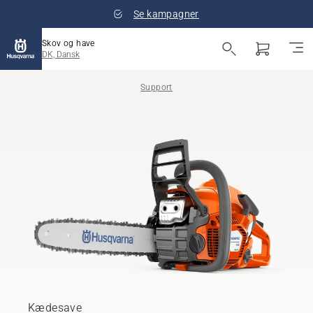
Se kampagner
Skov og have
DK, Dansk
Support
Kædesave