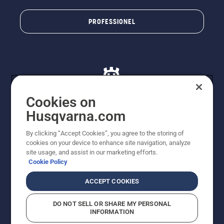
PROFESSIONEL
Cookies on
Husqvarna.com
© Husqvarna AB (publ). Alle rettigheder forbeholdes. De
By clicking “Accept Cookies”, you agree to the storing of
viste priser er vejledende udsalgspriser. Der tages
cookies on your device to enhance site navigation, analyze
forbehold for stave- og trykfejl samt prisændringer. Vi
site usage, and assist in our marketing efforts.
stræber efter at have så nøjagtige oplysningerne på
Cookie Policy
dette websted som muligt. Alle anførte priser er
vejledende udsalgspriser (inkl. moms), medmindre
ACCEPT COOKIES
produktet kan købes direkte.
Cookiepolitik
Anvendelsesvilkår
DO NOT SELL OR SHARE MY PERSONAL
Bekendtgørelse vedr. beskyttelse af personlige oplysninger
INFORMATION
Imprint
Rapporter formodede overtrædelser