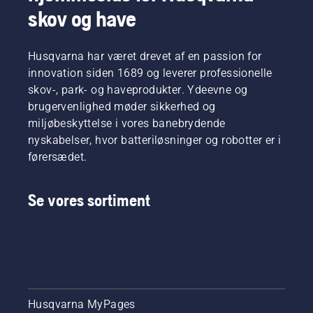
dommer
fodboldstadio
skov og have
er
Friends
Simeon
Arena.
Liljenberg,
Og de
Husqvarna har været drevet af en passion for
ledende
resultater,
innovation siden 1689 og leverer professionelle
baneopsynsmand
han
skov-, park- og haveprodukter. Ydeevne og
på
forventer,
Sveriges
brugervenlighed møder sikkerhed og
vil
nationalstadion,
komme
miljøbeskyttelse i vores banebrydende
Friends
fra en
nyskabelser, hvor batteriløsninger og robotter er i
Arena.
test, der
førersædet.
Klar? Så
skal
går vi i
udføres,
gang.
hvor en
Se vores sortiment
bane vil
blive
klippet
af en
professionel
Automower®
robotplænekli
Husqvarna MyPages
på den