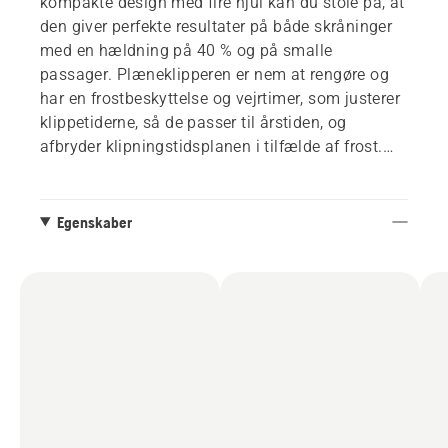
kompakte design med fire hjul kan du stole på, at
den giver perfekte resultater på både skråninger
med en hældning på 40 % og på smalle
passager. Plæneklipperen er nem at rengøre og
har en frostbeskyttelse og vejrtimer, som justerer
klippetiderne, så de passer til årstiden, og
afbryder klipningstidsplanen i tilfælde af frost.
Det betyder, at der ikke forekommer unødvendigt
slid på græsset. Derudover skifter plæneklipperen
til systematisk klipningstilstand i smalle
Egenskaber
passager for at reducere antallet af drejninger og
minimere hjulspor. Med Automower® Connect-
appen kan du både overvåge og styre
plæneklipperen på en praktisk måde med din
smartphone.