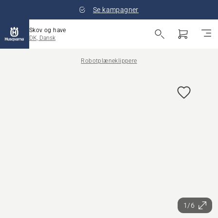
Se kampagner
Skov og have
DK, Dansk
Robotplæneklippere
1/6