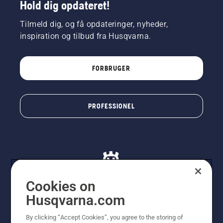
Hold dig opdateret!
Tilmeld dig, og få opdateringer, nyheder,
inspiration og tilbud fra Husqvarna.
FORBRUGER
PROFESSIONEL
Cookies on
Husqvarna.com
© Husqvarna AB (publ). Alle rettigheder forbeholdes. De
By clicking “Accept Cookies”, you agree to the storing of
viste priser er vejledende udsalgspriser. Der tages