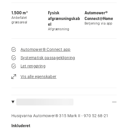
1.500 m²
Fysisk
Automower®
Anbefalet
afgrænsningskab
Connect@Home
græsareal
el
Betjening via app
Afgrænsning
Automower® Connect app
Systematisk passageklipning
Let rengøring
Vis alle egenskaber
Husqvarna Automower® 315 Mark II - 970 52 68‑21
Inkluderet