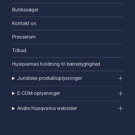
ene
halvdel
Butikssøger
og en
rotorklipper
Kontakt os
på den
anden
Presserum
halvdel.
Hvilken
Tilbud
metode
vil
producere
Husqvarnas holdning til bæredygtighed
det
bedste
Juridiske produktoplysninger
fodboldgræs?
E-COM-oplysninger
Andre Husqvarna websider