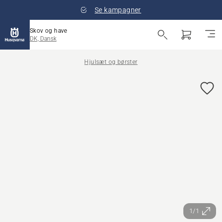
Se kampagner
Skov og have
DK, Dansk
Hjulsæt og børster
1/1