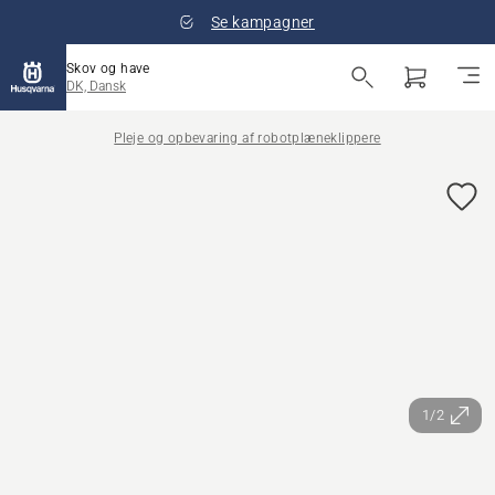
Se kampagner
Skov og have
DK, Dansk
Pleje og opbevaring af robotplæneklippere
1/2