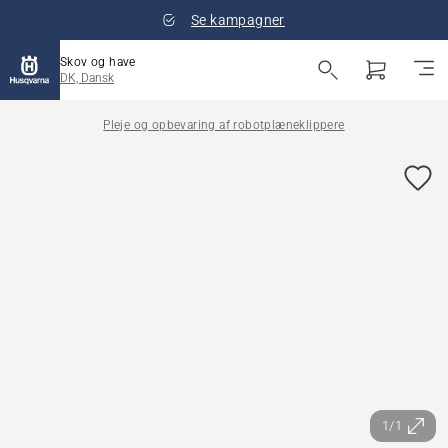
Se kampagner
Skov og have
DK, Dansk
Pleje og opbevaring af robotplæneklippere
1/1