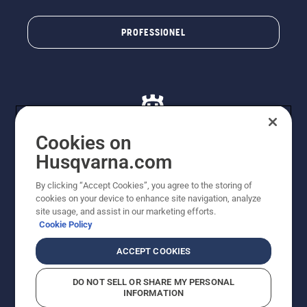
PROFESSIONEL
Cookies on
Husqvarna.com
© Husqvarna AB (publ). Alle rettigheder forbeholdes. De
By clicking “Accept Cookies”, you agree to the storing of
viste priser er vejledende udsalgspriser. Der tages
cookies on your device to enhance site navigation, analyze
forbehold for stave- og trykfejl samt prisændringer. Vi
site usage, and assist in our marketing efforts.
stræber efter at have så nøjagtige oplysningerne på
Cookie Policy
dette websted som muligt. Alle anførte priser er
vejledende udsalgspriser (inkl. moms), medmindre
ACCEPT COOKIES
produktet kan købes direkte.
Cookiepolitik
Anvendelsesvilkår
DO NOT SELL OR SHARE MY PERSONAL
Bekendtgørelse vedr. beskyttelse af personlige oplysninger
INFORMATION
Imprint
Rapporter formodede overtrædelser