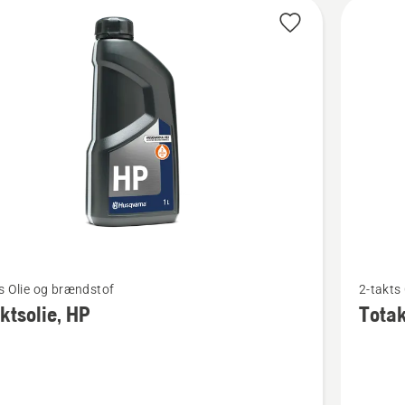
kter
Se
s Olie og brændstof
2-takts
flere
ktsolie, HP
Totak
detaljer
om
olie,
Totaktso