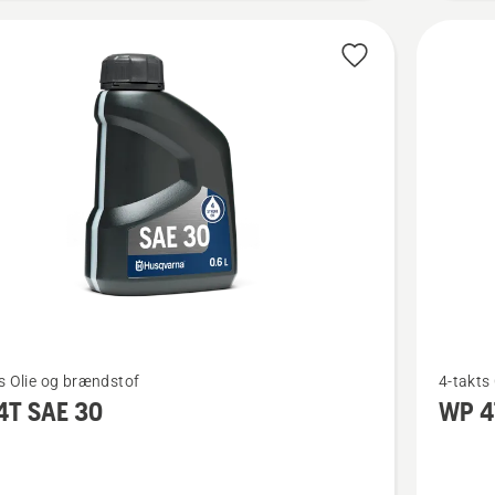
Se
s Olie og brændstof
4-takts
flere
4T SAE 30
WP 4
detaljer
om
WP 4T