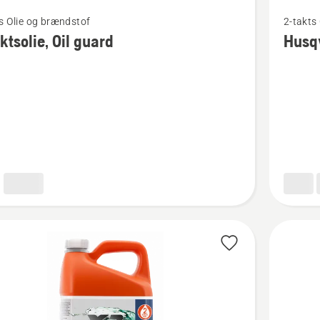
Se
s Olie og brændstof
2-takts
flere
ktsolie, Oil guard
Husqv
detaljer
om
olie,
Husqvar
XP®
Syntheti
2-
taktsolie