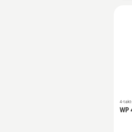
Se
4-takt
flere
WP 
detaljer
om
WP 4T