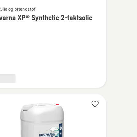
 Olie og brændstof
arna XP® Synthetic 2-taktsolie
na
c