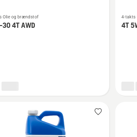
Se
s Olie og brændstof
4-takts
flere
-30 4T AWD
4T 5
detaljer
om
4T
5W-
30