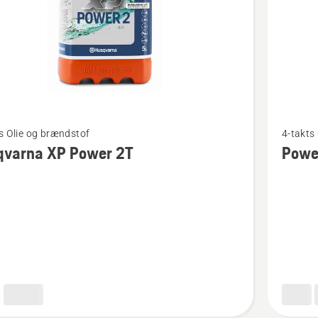
Se
s Olie og brændstof
4-takts
flere
qvarna XP Power 2T
Powe
detaljer
om
rna
Power
D