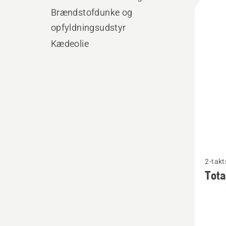
Alle
Brændstofdunke og
produ
opfyldningsudstyr
Kædeolie
Se
2-takt
flere
Tota
detaljer
om
Totakts