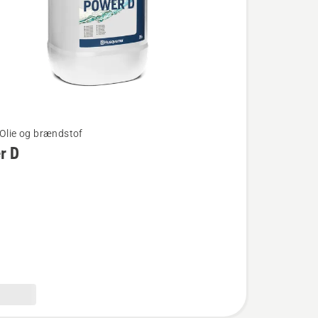
 Olie og brændstof
r D