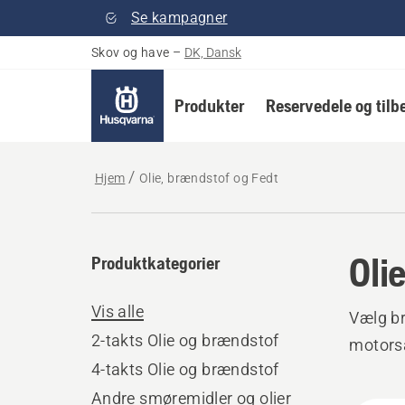
Se kampagner
Skov og have
–
DK, Dansk
Produkter
Reservedele og tilb
Hjem
Olie, brændstof og Fedt
Oli
Produktkategorier
Vis alle
Vælg br
2-takts Olie og brændstof
motorsa
4-takts Olie og brændstof
Andre smøremidler og olier