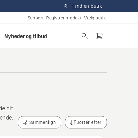
Find en butik
Support
Registrér produkt
Vælg butik
Nyheder og tilbud
de dit
rende.
Sammenlign
Sortér efter