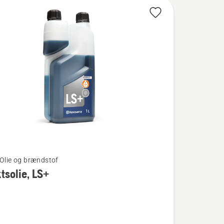
 Olie og brændstof
tsolie, LS+
lie,