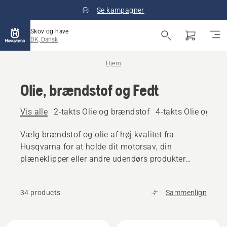
Se kampagner
Skov og have
DK, Dansk
Hjem
Olie, brændstof og Fedt
Vis alle
2-takts Olie og brændstof
4-takts Olie og br
Vælg brændstof og olie af høj kvalitet fra
Husqvarna for at holde dit motorsav, din
plæneklipper eller andre udendørs produkter
kørende.
34 products
Sammenlign
Alle