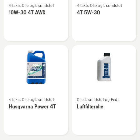
4-takts Olie og brændstof
4-takts Olie og brændstof
flere
flere
10W-30 4T AWD
4T 5W-30
detaljer
detaljer
om
om
10W-
4T
30
5W-
4T
30
AWD
Se
Se
4-takts Olie og brændstof
Olie, brændstof og Fedt
flere
flere
Husqvarna Power 4T
Luftfilterolie
detaljer
detaljer
om
om
Husqvarna
Luftfilterolie
Power
4T