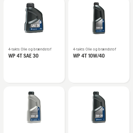
2T
Se
Se
4-takts Olie og brændstof
4-takts Olie og brændstof
flere
flere
WP 4T SAE 30
WP 4T 10W/40
detaljer
detaljer
om
om
WP 4T
WP 4T
SAE 30
10W/40
Se
Se