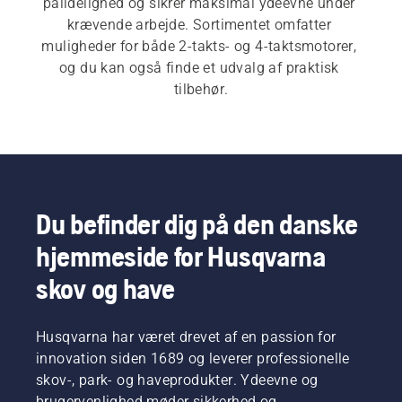
pålidelighed og sikrer maksimal ydeevne under 
krævende arbejde. Sortimentet omfatter 
muligheder for både 2-takts- og 4-taktsmotorer, 
og du kan også finde et udvalg af praktisk 
tilbehør.
Du befinder dig på den danske
hjemmeside for Husqvarna
skov og have
Husqvarna har været drevet af en passion for
innovation siden 1689 og leverer professionelle
skov-, park- og haveprodukter. Ydeevne og
brugervenlighed møder sikkerhed og