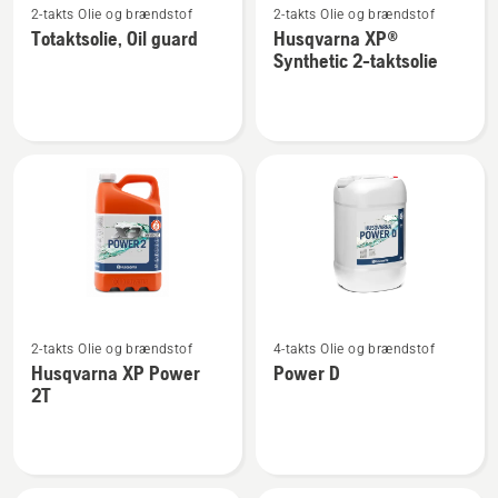
2-takts Olie og brændstof
2-takts Olie og brændstof
flere
flere
Totaktsolie, Oil guard
Husqvarna XP®
detaljer
detaljer
Synthetic 2-taktsolie
om
om
Totaktsolie,
Husqvarna
Oil
XP®
guard
Synthetic
2-
taktsolie
Se
Se
2-takts Olie og brændstof
4-takts Olie og brændstof
flere
flere
Husqvarna XP Power
Power D
detaljer
detaljer
2T
om
om
Husqvarna
Power
XP
D
Power