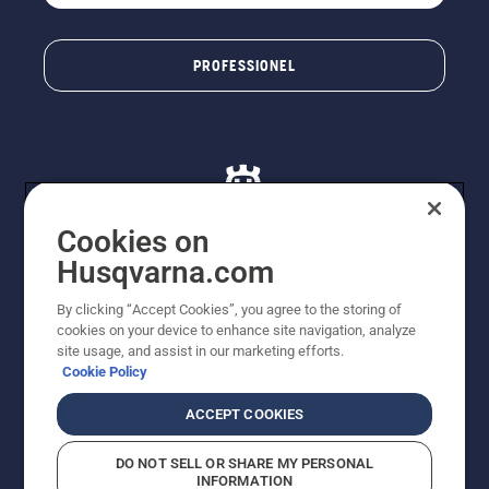
PROFESSIONEL
Cookies on
Husqvarna.com
© Husqvarna AB (publ). Alle rettigheder forbeholdes. De
By clicking “Accept Cookies”, you agree to the storing of
viste priser er vejledende udsalgspriser. Der tages
cookies on your device to enhance site navigation, analyze
forbehold for stave- og trykfejl samt prisændringer. Vi
site usage, and assist in our marketing efforts.
stræber efter at have så nøjagtige oplysningerne på
Cookie Policy
dette websted som muligt. Alle anførte priser er
vejledende udsalgspriser (inkl. moms), medmindre
ACCEPT COOKIES
produktet kan købes direkte.
Cookiepolitik
Anvendelsesvilkår
DO NOT SELL OR SHARE MY PERSONAL
Bekendtgørelse vedr. beskyttelse af personlige oplysninger
INFORMATION
Imprint
Rapporter formodede overtrædelser