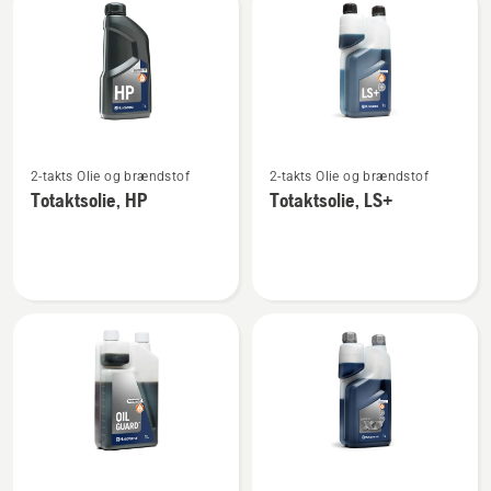
produkter
Se
Se
2-takts Olie og brændstof
2-takts Olie og brændstof
flere
flere
Totaktsolie, HP
Totaktsolie, LS+
detaljer
detaljer
om
om
Totaktsolie,
Totaktsolie,
HP
LS+
Se
Se