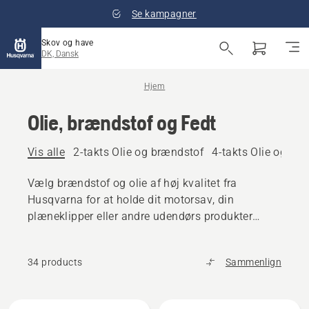
Se kampagner
Skov og have
DK, Dansk
Hjem
Olie, brændstof og Fedt
Vis alle
2-takts Olie og brændstof
4-takts Olie og br
Vælg brændstof og olie af høj kvalitet fra
Husqvarna for at holde dit motorsav, din
plæneklipper eller andre udendørs produkter
kørende.
34 products
Sammenlign
Alle