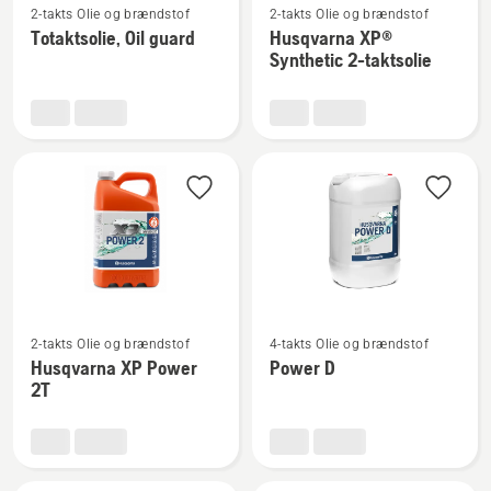
2-takts Olie og brændstof
2-takts Olie og brændstof
flere
flere
Totaktsolie, Oil guard
Husqvarna XP®
detaljer
detaljer
Synthetic 2-taktsolie
om
om
Totaktsolie,
Husqvarna
Oil
XP®
guard
Synthetic
2-
taktsolie
Se
Se
2-takts Olie og brændstof
4-takts Olie og brændstof
flere
flere
Husqvarna XP Power
Power D
detaljer
detaljer
2T
om
om
Husqvarna
Power
XP
D
Power