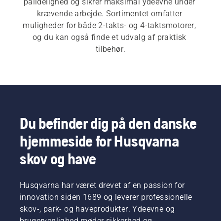
pålidelighed og sikrer maksimal ydeevne under 
krævende arbejde. Sortimentet omfatter 
muligheder for både 2-takts- og 4-taktsmotorer, 
og du kan også finde et udvalg af praktisk 
tilbehør.
Du befinder dig på den danske
hjemmeside for Husqvarna
skov og have
Husqvarna har været drevet af en passion for
innovation siden 1689 og leverer professionelle
skov-, park- og haveprodukter. Ydeevne og
brugervenlighed møder sikkerhed og