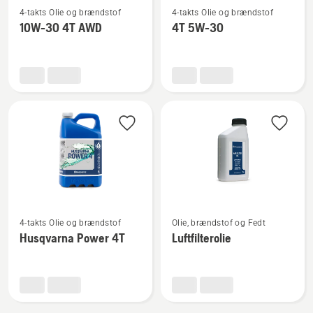
4-takts Olie og brændstof
4-takts Olie og brændstof
flere
flere
10W-30 4T AWD
4T 5W-30
detaljer
detaljer
om
om
10W-
4T
30
5W-
4T
30
AWD
Se
Se
4-takts Olie og brændstof
Olie, brændstof og Fedt
flere
flere
Husqvarna Power 4T
Luftfilterolie
detaljer
detaljer
om
om
Husqvarna
Luftfilterolie
Power
4T