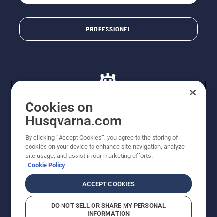
PROFESSIONEL
Cookies on
Husqvarna.com
© Husqvarna AB (publ). Alle rettigheder forbeholdes. De
By clicking “Accept Cookies”, you agree to the storing of
viste priser er vejledende udsalgspriser. Der tages
cookies on your device to enhance site navigation, analyze
forbehold for stave- og trykfejl samt prisændringer. Vi
site usage, and assist in our marketing efforts.
stræber efter at have så nøjagtige oplysningerne på
Cookie Policy
dette websted som muligt. Alle anførte priser er
vejledende udsalgspriser (inkl. moms), medmindre
ACCEPT COOKIES
produktet kan købes direkte.
Cookiepolitik
Anvendelsesvilkår
DO NOT SELL OR SHARE MY PERSONAL
Bekendtgørelse vedr. beskyttelse af personlige oplysninger
INFORMATION
Imprint
Rapporter formodede overtrædelser