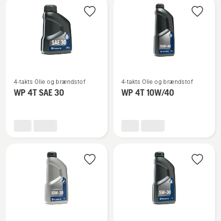
2T
Se
Se
4-takts Olie og brændstof
4-takts Olie og brændstof
flere
flere
WP 4T SAE 30
WP 4T 10W/40
detaljer
detaljer
om
om
WP 4T
WP 4T
SAE 30
10W/40
Se
Se