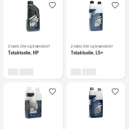
produkter
Se
Se
2-takts Olie og brændstof
2-takts Olie og brændstof
flere
flere
Totaktsolie, HP
Totaktsolie, LS+
detaljer
detaljer
om
om
Totaktsolie,
Totaktsolie,
HP
LS+
Se
Se