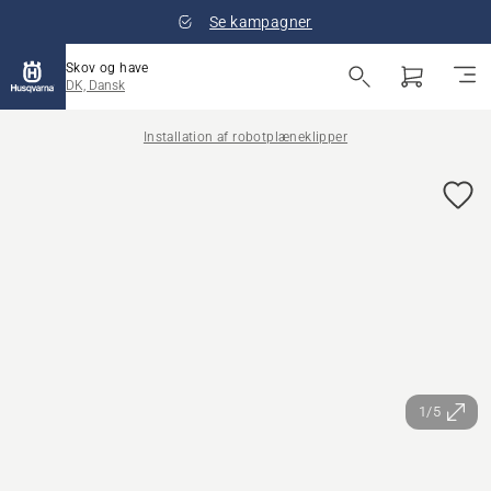
Se kampagner
Skov og have
DK, Dansk
Installation af robotplæneklipper
1/5